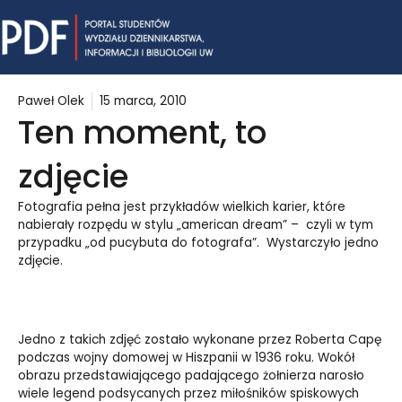
Skip
Mai
to
content
Me
Paweł Olek
15 marca, 2010
Ten moment, to
zdjęcie
Fotografia pełna jest przykładów wielkich karier, które
nabierały rozpędu w stylu „american dream” –
czyli w tym
przypadku „od pucybuta do fotografa”.
Wystarczyło jedno
zdjęcie.
Jedno z takich zdjęć zostało wykonane przez Roberta Capę
podczas wojny domowej w Hiszpanii w 1936 roku. Wokół
obrazu przedstawiającego padającego żołnierza narosło
wiele legend podsycanych przez miłośników spiskowych