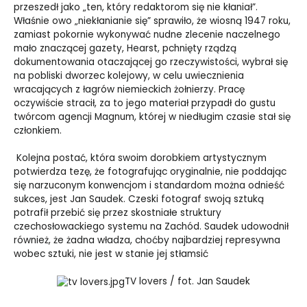
przeszedł jako „ten, który redaktorom się nie kłaniał”.
Właśnie owo „niekłanianie się” sprawiło, że wiosną 1947 roku,
zamiast pokornie wykonywać nudne zlecenie naczelnego
mało znaczącej gazety, Hearst, pchnięty rządzą
dokumentowania otaczającej go rzeczywistości, wybrał się
na pobliski dworzec kolejowy, w celu uwiecznienia
wracających z łagrów niemieckich żołnierzy. Pracę
oczywiście stracił, za to jego materiał przypadł do gustu
twórcom agencji Magnum, której w niedługim czasie stał się
członkiem.
Kolejna postać, która swoim dorobkiem artystycznym
potwierdza tezę, że fotografując oryginalnie, nie poddając
się narzuconym konwencjom i standardom można odnieść
sukces, jest Jan Saudek. Czeski fotograf swoją sztuką
potrafił przebić się przez skostniałe struktury
czechosłowackiego systemu na Zachód. Saudek udowodnił
również, że żadna władza, choćby najbardziej represywna
wobec sztuki, nie jest w stanie jej stłamsić
TV lovers / fot. Jan Saudek