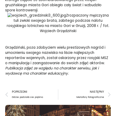
gruzińskiego miasta Gori obiegło cały świat i wzbudziło
spore kontrowersji.
Zrozpaczony mężczyzna
tuli zwłoki swojego brata, zabitego podczas nalotu
rosyjskiego lotnictwa na miasto Gori w Gruzji, 2008 r. / fot.
Wojciech Grzędziński
Grzędziński, poza zdobyciem wielu prestiżowych nagród i
umocnieniu swojego nazwiska na liście najlepszych
reporterów wojennych, został oskarżony przez rosyjski MSZ
o manipulację i zaangażowanie do swoich zdjęć aktorów.
Publikacja zdjęć ze względu na charakter serwisu, jak i
wydawcę ma charakter edukacyjny.
Prev
N
POPRZEDNI
NASTĘPNY
Gdzie podziało sie piękno
Metafory fotograficzne