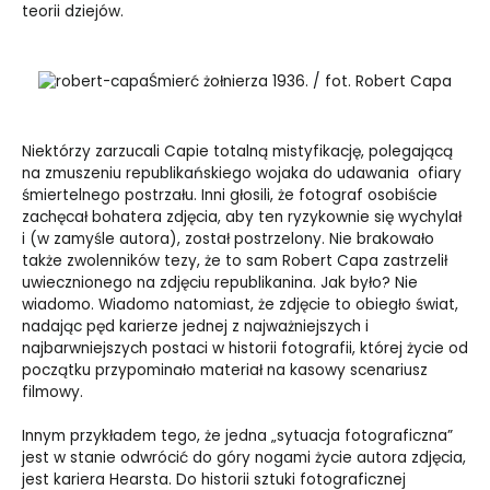
teorii dziejów.
Śmierć żołnierza 1936. / fot. Robert Capa
Niektórzy zarzucali Capie totalną mistyfikację, polegającą
na zmuszeniu republikańskiego wojaka do udawania
ofiary
śmiertelnego postrzału. Inni głosili, że fotograf osobiście
zachęcał bohatera zdjęcia, aby ten ryzykownie się wychylał
i (w zamyśle autora), został postrzelony. Nie brakowało
także zwolenników tezy, że to sam Robert Capa zastrzelił
uwiecznionego na zdjęciu republikanina. Jak było? Nie
wiadomo. Wiadomo natomiast, że zdjęcie to obiegło świat,
nadając pęd karierze jednej z najważniejszych i
najbarwniejszych postaci w historii fotografii, której życie od
początku przypominało materiał na kasowy scenariusz
filmowy.
Innym przykładem tego, że jedna „sytuacja fotograficzna”
jest w stanie odwrócić do góry nogami życie autora zdjęcia,
jest kariera Hearsta. Do historii sztuki fotograficznej