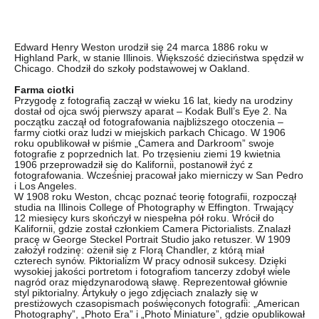
Edward Henry Weston urodził się 24 marca 1886 roku w
Highland Park, w stanie Illinois. Większość dzieciństwa spędził w
Chicago. Chodził do szkoły podstawowej w Oakland.
Farma ciotki
Przygodę z fotografią zaczął w wieku 16 lat, kiedy na urodziny
dostał od ojca swój pierwszy aparat – Kodak Bull’s Eye 2. Na
początku zaczął od fotografowania najbliższego otoczenia –
farmy ciotki oraz ludzi w miejskich parkach Chicago. W 1906
roku opublikował w piśmie „Camera and Darkroom” swoje
fotografie z poprzednich lat. Po trzęsieniu ziemi 19 kwietnia
1906 przeprowadził się do Kalifornii, postanowił żyć z
fotografowania. Wcześniej pracował jako mierniczy w San Pedro
i Los Angeles.
W 1908 roku Weston, chcąc poznać teorię fotografii, rozpoczął
studia na Illinois College of Photography w Effington. Trwający
12 miesięcy kurs skończył w niespełna pół roku. Wrócił do
Kalifornii, gdzie został członkiem Camera Pictorialists. Znalazł
pracę w George Steckel Portrait Studio jako retuszer. W 1909
założył rodzinę: ożenił się z Florą Chandler, z którą miał
czterech synów. Piktorializm W pracy odnosił sukcesy. Dzięki
wysokiej jakości portretom i fotografiom tancerzy zdobył wiele
nagród oraz międzynarodową sławę. Reprezentował głównie
styl piktorialny. Artykuły o jego zdjęciach znalazły się w
prestiżowych czasopismach poświęconych fotografii: „American
Photography”, „Photo Era” i „Photo Miniature”, gdzie opublikował