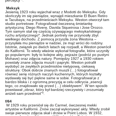
percepcji”*.
Meksyk
Jesienią 1923 roku wyjechał wraz z Modotti do Meksyku. Gdy
skończyły im się pieniądze, wynajęli mieszkanie El Buen Retiro
w Tacubaya, na przedmieściach Meksyku. Weston otworzył tam
studio portretowe. Fotografował ówczesną śmietankę
artystyczną: Diego Riverę, Davida Siqueirosa i Jose Orozco.
Tym samym stał się częścią ożywającego meksykańskiego
ruchu artystycznego*. Jednak portrety nie przynosiły zbyt
wielkiego dochodu. Z pomocą przyszła żona Westona –
przysyłała mu pieniądze w nadziei, że mąż wróci do rodziny.
Istotnie, związek po dwóch latach się rozpadł, a Weston powrócił
do Kalifornii. To wtedy właśnie wykonał fotografie, które uczyniły
go popularnym: były to kolejne akty, pejzaże (podróż po pustyni
Mohave) oraz zdjęcia natury. Pomiędzy 1927 a 1930 rokiem
powstały znane zdjęcia muszli i papryki. Weston potrafił
wydobyć ze zwykłych przedmiotów nietypową, ciekawą
strukturę: Obok dobrze znanych muszli (…) fotografował
również serię różnych naczyń kuchennych, których kształty
wydawały się być piękne same w sobie. Fotografował je z
bardzo bliska i z ogromną precyzją w celu odkrycia „esencji
tego, co znajdowało się przed (…) obiektywem”. W ten sposób
powstawał „obraz, który był bardziej rzeczywisty i zrozumiały
aniżeli sam przedmiot”*.
f/64
W 1929 roku przeniósł się do Carmel, ówczesnej mekki
artystów w Kalifornii. Znów zaczął wykonywać akty. Wtedy zrobił
swoje pierwsze zdjęcia skał i drzew w Point Lobos. W 1932,