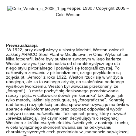
Pepper, 1930 / Copyright 2005 –
Cole Weston
Prewizualizacja
W 1922, przy okazji wizyty u siostry Modotti, Weston zwiedził
zakłady ARMCO Steel Plant w Middletown, w Ohio. Wykonał tam
kilka fotografii, które były punktem zwrotnym w jego karierze.
Weston zaczynał już odchodzić od charakterystycznego dla
niego stylu piktorialnego i poświęcił się fotografii czystej. Po
całkowitym zerwaniu z piktorializmem, czego przykładem są
zdjęcia pt. „Armco” z roku 1922, Weston rzucił się w wir życia
ubogiego, ale za to wolnego artysty, do szaleństwa oddanego
wysiłkowi twórczemu. Weston był wówczas przekonany, że
„fotograf (…) może pozbyć się dosłownego przedstawiania
rzeczy i pójść w całkowicie dowolnym kierunku” tak długo, jak
tylko metody, jakimi się posługuje, są „fotograficzne”. Kontrolę
nad formą i rozpiętością tonalną sprawował używając matówki w
aparacie wielkoformatowym oraz poprzez odpowiedni wybór
motywu i czasu naświetlania. Taki sposób pracy, który nazywał
„prewizualizacją”, był czynnikiem decydującym o rezygnacji
Westona z krótkotrwałych efektów świetlnych, z nastroju i ruchu,
w celu wyłącznego skoncentrowania się na odkrywaniu
charakterystycznych cech przedmiotu w „momencie największej