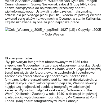
razem z Anselem Adamsem, Willardem Van Dyke’em, Imogen
Cunninghamem i Sonyą Noskowiak założył Grupę f/64, której
nazwa nawiązywała do najmniejszej przesłony aparatu
wielkoformatowego. Ustawiali ją aby uzyskać maksymalną
ostrość dla pierwszego planu jak i tła. Siedem lat później Weston
wykonał serię aktów na wydmach w Oceano, w stanie Kalifornia.
Często uznawane są one za jego najlepsze prace.
Shell, 1927 (1S) / Copyright 2005
– Cole Weston
Eksperymentator
Był pierwszym fotografem uhonorowanym w 1936 roku
stypendium Guggenheima za pracę eksperymentatorską. Dzięki
temu mógł przez dwa lata wraz z Charis Wilson (jego późniejszą
żoną) poświęcić się fotografowaniu zachodnich i południowo-
zachodnich części Stanów Zjednoczonych: Łącząc idee
formalne, jakie przyswoił sobie pod koniec lat dwudziestych, z
głębokim wyczuciem kalifornijskiego pejzażu, Weston stworzył
najgłębszą i najbardziej osobistą fotografię w całej swojej
karierze. Wybór tych zdjęć ukazał się w „California and the
West” (Kalifornia i Zachód) w roku 1940, a dziesięć lat później –
w elegancko wydrukowanym portfolio pt. „My Camera at Point
Lobos” (Mój aparat fotograficzny w Point Lobos)*.