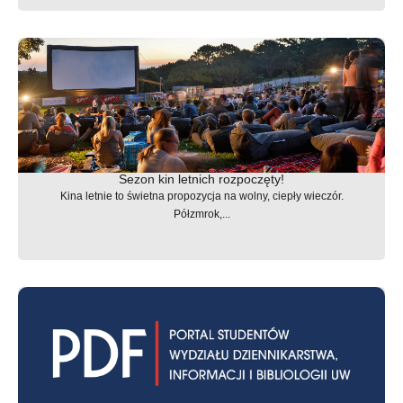
Sezon kin letnich rozpoczęty!
Kina letnie to świetna propozycja na wolny, ciepły wieczór.
Półzmrok,...