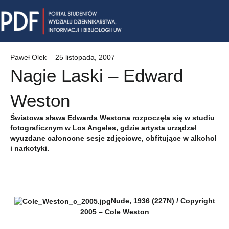
Skip
Mai
to
content
Me
Paweł Olek
25 listopada, 2007
Nagie Laski – Edward
Weston
Światowa sława Edwarda Westona rozpoczęła się w studiu
fotograficznym w Los Angeles, gdzie artysta urządzał
wyuzdane całonocne sesje zdjęciowe, obfitujące w alkohol
i narkotyki.
Nude, 1936 (227N) / Copyright
2005 – Cole Weston