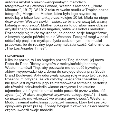
autorski artykuł o niekonwencjonalnych metodach
fotografowania (Weston Edward, Weston’s Methods, „Photo
Minature”, 1917). W 1912 roku w swoim studiu w Tropico poznał
fotografkę Margrethe Mather, która była jego asystentką,
modelką, a także kochanką przez kolejne 10 lat. Miała na niego
duży wpływ. Weston zwykł mawiać, że była pierwszą tak ważną
kobietą w jego życiu*. Mather pokazała fotografowi inne oblicze
artystycznego świata Los Angeles, obfite w alkohol i narkotyki.
Rozpoczęły się także wyuzdane, całonocne sesje fotograficzne,
z których słynęło później studio Westona. Fotograf mógł w pełni
oddać się pasji, nie myśląc o życiu codziennym – nie musiał
pracować, bo do rodziny jego żony należała część Kalifornii oraz
„The Los Angeles Times”.
Uwodziciel
Kilka lat później w Los Angeles poznał Tinę Modotti i jej męża
Robo do Rose Richey, artystów z meksykańskiej bohemy.
Weston namówił Tinę, aby pozowała mu do dość frywolnych
aktów i wyprowadził się z domu do swojego studia przy South
Brand Boulevard. Akty odgrywały ważną rolę w jego twórczości.
Rosenblum przyzna, że ich chłodny i elegancki charakter (…)
nie tylko jest wyrazem jego zainteresowania formalną perfekcją,
ale również odzwierciedla własne erotyczne i seksualne
tajemnice, z którymi nie umiał sobie poradzić przez większość
życia. (…) W akcie znajdował „wyzwanie całego życia” (…) coś,
co pozwalało mu wkroczyć we własną zmysłowość*. Westona i
Modotti niemal natychmiast połączył romans, który był szeroko
opisywany przez prasę. Żonaty fotograf z czwórką dzieci bardzo
często uwodził swoje modelki.