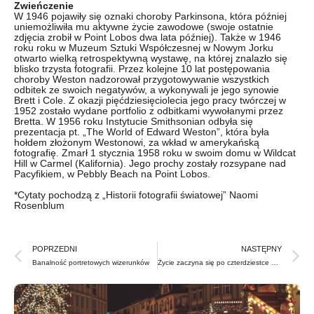
Zwieńczenie
W 1946 pojawiły się oznaki choroby Parkinsona, która później
uniemożliwiła mu aktywne życie zawodowe (swoje ostatnie
zdjęcia zrobił w Point Lobos dwa lata później). Także w 1946
roku roku w Muzeum Sztuki Współczesnej w Nowym Jorku
otwarto wielką retrospektywną wystawę, na której znalazło się
blisko trzysta fotografii. Przez kolejne 10 lat postępowania
choroby Weston nadzorował przygotowywanie wszystkich
odbitek ze swoich negatywów, a wykonywali je jego synowie
Brett i Cole. Z okazji pięćdziesięciolecia jego pracy twórczej w
1952 zostało wydane portfolio z odbitkami wywołanymi przez
Bretta. W 1956 roku Instytucie Smithsonian odbyła się
prezentacja pt. „The World of Edward Weston”, która była
hołdem złożonym Westonowi, za wkład w amerykańską
fotografię. Zmarł 1 stycznia 1958 roku w swoim domu w Wildcat
Hill w Carmel (Kalifornia). Jego prochy zostały rozsypane nad
Pacyfikiem, w Pebbly Beach na Point Lobos.
*Cytaty pochodzą z „Historii fotografii światowej” Naomi
Rosenblum
Prev
N
POPRZEDNI
NASTĘPNY
Banalność portretowych wizerunków
Życie zaczyna się po czterdziestce – Julia Margaret Cameron