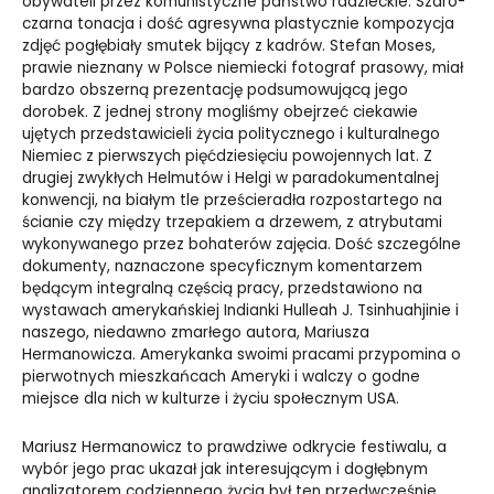
obywateli przez komunistyczne państwo radzieckie. Szaro-
czarna tonacja i dość agresywna plastycznie kompozycja
zdjęć pogłębiały smutek bijący z kadrów. Stefan Moses,
prawie nieznany w Polsce niemiecki fotograf prasowy, miał
bardzo obszerną prezentację podsumowującą jego
dorobek. Z jednej strony mogliśmy obejrzeć ciekawie
ujętych przedstawicieli życia politycznego i kulturalnego
Niemiec z pierwszych pięćdziesięciu powojennych lat. Z
drugiej zwykłych Helmutów i Helgi w paradokumentalnej
konwencji, na białym tle prześcieradła rozpostartego na
ścianie czy między trzepakiem a drzewem, z atrybutami
wykonywanego przez bohaterów zajęcia. Dość szczególne
dokumenty, naznaczone specyficznym komentarzem
będącym integralną częścią pracy, przedstawiono na
wystawach amerykańskiej Indianki Hulleah J. Tsinhuahjinie i
naszego, niedawno zmarłego autora, Mariusza
Hermanowicza. Amerykanka swoimi pracami przypomina o
pierwotnych mieszkańcach Ameryki i walczy o godne
miejsce dla nich w kulturze i życiu społecznym USA.
Mariusz Hermanowicz to prawdziwe odkrycie festiwalu, a
wybór jego prac ukazał jak interesującym i dogłębnym
analizatorem codziennego życia był ten przedwcześnie