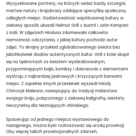
Wycyzelowane portrety, na których widać każdy szczegół,
martwe natury i krajobrazy oddające specyfikę społeczną
odległych miejsc. Gadżetowatość współczesnej kultury w
ciekawy sposób ukazali Helmut Grill z Austrii i Jatin Kampani
z Indii. W zdjęciach Hindusa zdumiewała całkowita
niemożność odczytania, z jakiej kultury pochodzi autor
zdjęć. To skrajny przykład zglobalizowanego świata bez
jakichkolwiek śladów autentycznych kultur. Grill z kolei skupił
się na tęsknotach za światem wyidealizowanym,
przypominającym bajki, komiksy i dobranocki z elementami
wystroju z najbardziej jaskrawych i krzyczących barwami
miejsc. Z zupełnie innych przesłanek wyszedł młody
Chińczyk Maleonn, nawiązujący do tradycji malarstwa
swojego kraju, połączonego z ciekawą kaligrafią, niestety
nieczytelną dla nieznających chińskiego.
Spacerując od jednego miejsca wystawowego do
następnego, można było rozkoszować się urodą prowincji.
Oby więcej takich prowincjonalnych zdarzeń,