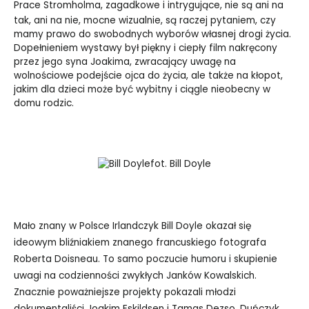
Prace
Stromholma
, zagadkowe i intrygujące, nie są ani na
tak, ani na nie, mocne wizualnie, są raczej pytaniem, czy
mamy prawo do swobodnych wyborów własnej drogi życia.
Dopełnieniem wystawy był piękny i ciepły film nakręcony
przez jego syna Joakima, zwracający uwagę na
wolnościowe podejście ojca do życia, ale także na kłopot,
jakim dla dzieci może być wybitny i ciągle nieobecny w
domu rodzic.
fot. Bill Doyle
Mało znany w Polsce Irlandczyk Bill Doyle okazał się
ideowym bliźniakiem znanego francuskiego fotografa
Roberta Doisneau. To samo poczucie humoru i skupienie
uwagi na codzienności zwykłych Janków Kowalskich.
Znacznie poważniejsze projekty pokazali młodzi
dokumentaliści Joakim Eskildsen i Tamas Dezso. Duńczyk