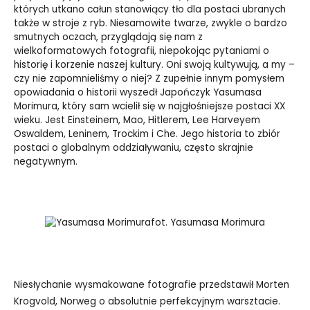
których utkano całun stanowiący tło dla postaci ubranych
także w stroje z ryb. Niesamowite twarze, zwykle o bardzo
smutnych oczach, przyglądają się nam z
wielkoformatowych fotografii, niepokojąc pytaniami o
historię i korzenie naszej kultury. Oni swoją kultywują, a my –
czy nie zapomnieliśmy o niej? Z zupełnie innym pomysłem
opowiadania o historii wyszedł Japończyk Yasumasa
Morimura, który sam wcielił się w najgłośniejsze postaci XX
wieku.
Jest Einsteinem, Mao, Hitlerem, Lee Harveyem
Oswaldem, Leninem, Trockim i Che.
Jego historia to zbiór
postaci o globalnym oddziaływaniu, często skrajnie
negatywnym.
fot. Yasumasa Morimura
Niesłychanie wysmakowane fotografie przedstawił Morten
Krogvold, Norweg o absolutnie perfekcyjnym warsztacie.