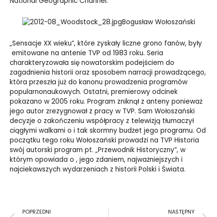
National Geographic Channel.
Bogusław Wołoszański
„Sensacje XX wieku”, które zyskały liczne grono fanów, były
emitowane na antenie TVP od 1983 roku. Seria
charakteryzowała się nowatorskim podejściem do
zagadnienia historii oraz sposobem narracji prowadzącego,
która przeszła już do kanonu prowadzenia programów
popularnonaukowych. Ostatni, premierowy odcinek
pokazano w 2005 roku. Program zniknął z anteny ponieważ
jego autor zrezygnował z pracy w TVP. Sam Wołoszański
decyzje o zakończeniu współpracy z telewizją tłumaczył
ciągłymi walkami o i tak skormny budżet jego programu. Od
początku tego roku Wołoszański prowadzi na TVP Historia
swój autorski program pt. „Przewodnik Historyczny”, w
którym opowiada o , jego zdaniem, najważniejszych i
najciekawszych wydarzeniach z historii Polski i Świata.
Prev
N
POPRZEDNI
NASTĘPNY