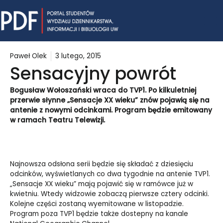
Skip
Mai
to
content
Me
Paweł Olek
3 lutego, 2015
Sensacyjny powrót
Bogusław Wołoszański wraca do TVP1. Po kilkuletniej
przerwie słynne „Sensacje XX wieku” znów pojawią się na
antenie z nowymi odcinkami. Program będzie emitowany
w ramach Teatru Telewizji.
Najnowsza odsłona serii będzie się składać z dziesięciu
odcinków, wyświetlanych co dwa tygodnie na antenie TVP1.
„Sensacje XX wieku” mają pojawić się w ramówce już w
kwietniu. Wtedy widzowie zobaczą pierwsze cztery odcinki.
Kolejne części zostaną wyemitowane w listopadzie.
Program poza TVP1 będzie także dostepny na kanale