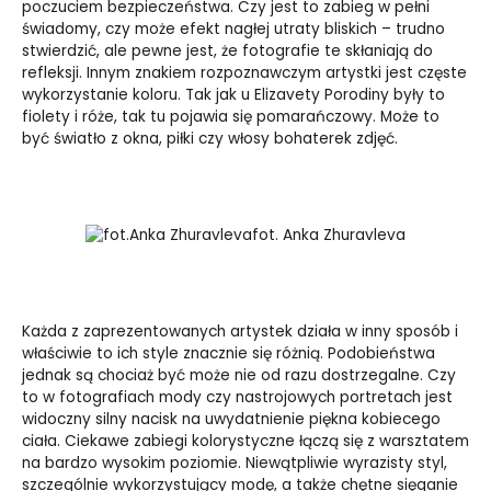
poczuciem bezpieczeństwa. Czy jest to zabieg w pełni
świadomy, czy może efekt nagłej utraty bliskich – trudno
stwierdzić, ale pewne jest, że fotografie te skłaniają do
refleksji.
Innym znakiem rozpoznawczym artystki jest częste
wykorzystanie koloru. Tak jak u Elizavety Porodiny były to
fiolety i róże, tak tu pojawia się pomarańczowy. Może to
być światło z okna, piłki czy włosy bohaterek zdjęć.
fot. Anka Zhuravleva
Każda z zaprezentowanych artystek działa w inny sposób i
właściwie to ich style znacznie się różnią. Podobieństwa
jednak są chociaż być może nie od razu dostrzegalne. Czy
to w fotografiach mody czy nastrojowych portretach jest
widoczny silny nacisk na uwydatnienie piękna kobiecego
ciała. Ciekawe zabiegi kolorystyczne łączą się z warsztatem
na bardzo wysokim poziomie. Niewątpliwie wyrazisty styl,
szczególnie wykorzystujący modę, a także chętne sięganie