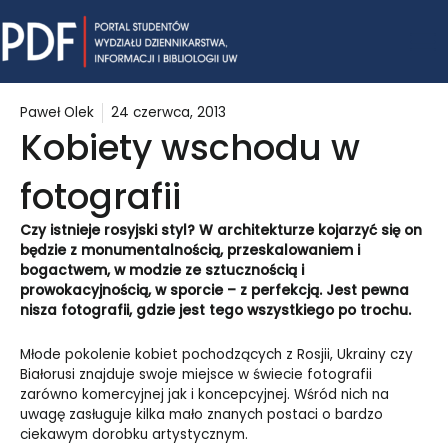
Skip
Mai
to
content
Me
Paweł Olek
24 czerwca, 2013
Kobiety wschodu w
fotografii
Czy istnieje rosyjski styl? W architekturze kojarzyć się on
będzie z monumentalnością, przeskalowaniem i
bogactwem, w modzie ze sztucznością i
prowokacyjnością, w sporcie – z perfekcją. Jest pewna
nisza fotografii, gdzie jest tego wszystkiego po trochu.
Młode pokolenie kobiet pochodzących z Rosjii, Ukrainy czy
Białorusi znajduje swoje miejsce w świecie fotografii
zarówno komercyjnej jak i koncepcyjnej. Wśród nich na
uwagę zasługuje kilka mało znanych postaci o bardzo
ciekawym dorobku artystycznym.