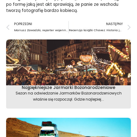
po formę jaką jest akt sprawiają, że panie ze wschodu
tworzą fotografię bardzo kobiecą.
Prev
N
POPRZEDNI
NASTĘPNY
Mariusz Zawadzki, reporter wojenny: Polski terrorysta w Iraku
Recenzja książki Chavez: Historia jednej prezydentury
Najpiękniejsze Jarmarki Bożonarodzeniowe
Sezon na odwiedzanie Jarmarków Bożonarodzeniowych
właśnie się rozpoczął. Gdzie najlepiej...