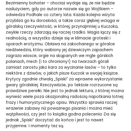
Bezimienny bohater – chociaż wydaje się, że nie będzie
nadużyciem, gdy po autorze nazwie się go Wojtkiem –
odwiedza Podhale co cztery lata. Każda kolejna wizyta
przybliża go ku dorosłości, a także coraz głębiej wciąga w
góralską rzeczywistość, w której, przynajmniej u Kuczoka,
zwykłe rzeczy zdarzają się raczej rzadko. Magia łączy się z
realnością, a wszystko dzieje się w klimacie groteski i
oparach erotyzmu. Obława na zakochanego w góralce
niedźwiedzia, który wabiony jej dziewiczym zapachem
zagraża wiosce, orgie na skąpanych we mgle górskich
polanach, mech (i to chroniony!) na twarzach górali
zamiast zarostu jako kara za wycinanie lasów – to tylko
niektóre z dziwów, o jakich pisze Kuczok w swojej książce.
Krytycy zgodnie chwalą „Spiski” za wprawne wykorzystanie
gwary góralskiej. Rzeczywiście, po tekście rozrzucone są
prawdziwe perełki. Nie jest to jednak lektura, z której można
wynieść wiele poza okazjonalną radością napotkania lotnej
frazy i humorystycznego opisu. Wszystko sprawia raczej
wrażenie zabawy niż poważnego pisania i można mieć
wątpliwości, czy jest to książka godna polecenia. Da się
jednak „Spiski” doczytać do końca i jest to nawet
przyjemne. I momenty też są.