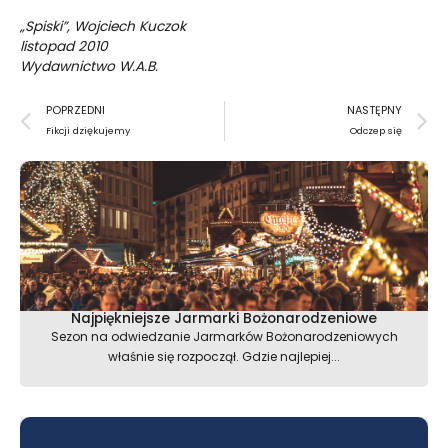
„Spiski”, Wojciech Kuczok
listopad 2010
Wydawnictwo W.A.B.
Prev
N
POPRZEDNI
NASTĘPNY
Fikcji dziękujemy
Odczep się
Najpiękniejsze Jarmarki Bożonarodzeniowe
Sezon na odwiedzanie Jarmarków Bożonarodzeniowych
właśnie się rozpoczął. Gdzie najlepiej...