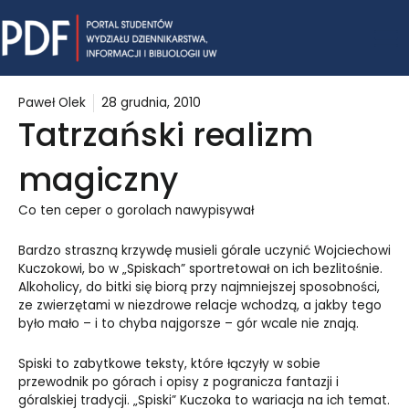
Skip
Mai
to
content
Me
Paweł Olek
28 grudnia, 2010
Tatrzański realizm
magiczny
Co ten ceper o gorolach nawypisywał
Bardzo straszną krzywdę musieli górale uczynić Wojciechowi
Kuczokowi, bo w „Spiskach” sportretował on ich bezlitośnie.
Alkoholicy, do bitki się biorą przy najmniejszej sposobności,
ze zwierzętami w niezdrowe relacje wchodzą, a jakby tego
było mało – i to chyba najgorsze – gór wcale nie znają.
Spiski to zabytkowe teksty, które łączyły w sobie
przewodnik po górach i opisy z pogranicza fantazji i
góralskiej tradycji. „Spiski” Kuczoka to wariacja na ich temat.