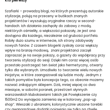
Kto pierwszy
Szafiarki – prowadzą blogi, na których prezentują autorskie
stylizacje, polują na przeceny w butikach znanych
projektantów i wyszukują oryginalne rzeczy w second-
handach. Ich działania zachęciły do zabawy z modą,
niektórych ośmieliły, a większości pokazały, że jest ona
dostępna dla każdego, niezależnie od grubości portfela.
Robiły dużo szumu w internecie, ich strony zdobywały
nowych fanów. Z czasem blogerki zyskały coraz większy
wpływ na branżę modową, znani projektanci zaczęli
zapraszać je na swoje pokazy, a gazety do współpracy przy
tworzeniu stylizacji do sesji. Dzięki nim coraz więcej osób
przestało postrzegać ten świat jako hermetyczny, otwarty
tylko dla wybranych. Umożliwiło to tworzenie wielu nowych
inicjatyw, w które zaangażowali się ludzie mody. Jednym z
takich pomysłów była koncepcja tego, co obecnie możemy
nazwać znikającym sklepem. Dziś, mniej więcej co dwa
miesiące, w sobotni poranek, przestrzeń słynnych
warszawskich klubokawiarni takich jak Powiększenie czy
1500m2 Do wynajęcia zamienia się w kolorowy „pop-up
shop”. Wieszaki z ubraniami, kolorystycznie ułożone torebki
czy awangardowe dodatki pojawiają się tylko na chwilę,