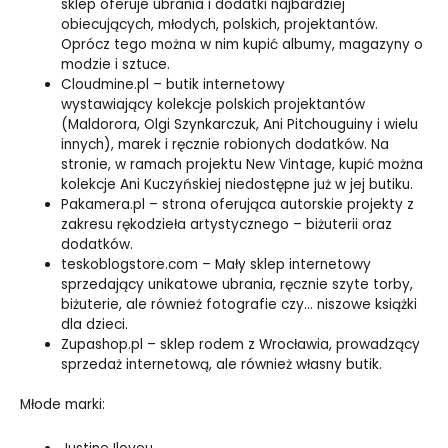
sklep oferuje ubrania i dodatki najbardziej
obiecujących, młodych, polskich, projektantów.
Oprócz tego można w nim kupić albumy, magazyny o
modzie i sztuce.
Cloudmine.pl – butik internetowy
wystawiający kolekcje polskich projektantów
(Maldorora, Olgi Szynkarczuk, Ani Pitchouguiny i wielu
innych), marek i ręcznie robionych dodatków. Na
stronie, w ramach projektu New Vintage, kupić można
kolekcje Ani Kuczyńskiej niedostępne już w jej butiku.
Pakamera.pl – strona oferująca autorskie projekty z
zakresu rękodzieła artystycznego – biżuterii oraz
dodatków.
teskoblogstore.com – Mały sklep internetowy
sprzedający unikatowe ubrania, ręcznie szyte torby,
biżuterie, ale również fotografie czy… niszowe książki
dla dzieci.
Zupashop.pl – sklep rodem z Wrocławia, prowadzący
sprzedaż internetową, ale również własny butik.
Młode marki: