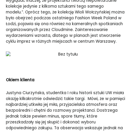
wyglądać inaczej, że projektanci tworzą niepowtarzalne
kolekcje jedynie z kilkoma sztukami tego samego
modelu.”. Oprócz tego, że kolekcję Wioli Wołczyńskiej można
było obejrzeć podczas ostatniego Fashion Week Poland w
Łodzi, pojawia się ona również na kameralnych spotkaniach
organizowanych przez Cloudmine. Zainteresowanie
wydarzeniami wzrasta, dlatego w planach jest stworzenie
cyklu imprez w różnych miejscach w centrum Warszawy.
Okiem klienta
Justyna Ciurzyńska, studentka I roku historii sztuki UW miała
okazję kilkakrotnie odwiedzić takie targi. Mówi, że w pamięci
najbardziej utkwiła jej miła, przyjacielska atmosfera oraz
bezpośredni i chętni do rozmowy projektanci. Dostrzega
jednak także pewien minus, spore tłumy, które
przeszkadzały się jej skupić i dokonać wyboru
odpowiedniego zakupu. Ta obserwacja wskazuje jednak na