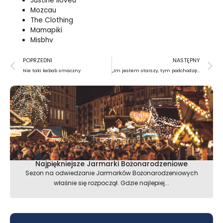
Justine Iloveu
Mozcau
The Clothing
Mamapiki
Misbhv
Prev
N
POPRZEDNI
NASTĘPNY
Nie taki kebab smaczny
„Im jestem starszy, tym podchodzę bliżej”
Najpiękniejsze Jarmarki Bożonarodzeniowe
Sezon na odwiedzanie Jarmarków Bożonarodzeniowych
właśnie się rozpoczął. Gdzie najlepiej...