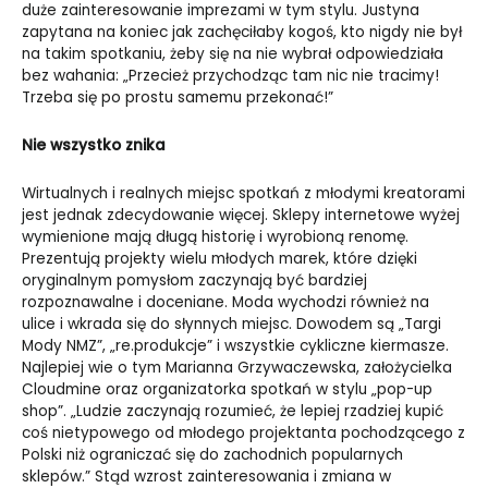
duże zainteresowanie imprezami w tym stylu. Justyna
zapytana na koniec jak zachęciłaby kogoś, kto nigdy nie był
na takim spotkaniu, żeby się na nie wybrał odpowiedziała
bez wahania: „Przecież przychodząc tam nic nie tracimy!
Trzeba się po prostu samemu przekonać!”
Nie wszystko znika
Wirtualnych i realnych miejsc spotkań z młodymi kreatorami
jest jednak zdecydowanie więcej. Sklepy internetowe wyżej
wymienione mają długą historię i wyrobioną renomę.
Prezentują projekty wielu młodych marek, które dzięki
oryginalnym pomysłom zaczynają być bardziej
rozpoznawalne i doceniane. Moda wychodzi również na
ulice i wkrada się do słynnych miejsc. Dowodem są „Targi
Mody NMZ”, „re.produkcje” i wszystkie cykliczne kiermasze.
Najlepiej wie o tym Marianna Grzywaczewska, założycielka
Cloudmine oraz organizatorka spotkań w stylu „pop-up
shop”. „Ludzie zaczynają rozumieć, że lepiej rzadziej kupić
coś nietypowego od młodego projektanta pochodzącego z
Polski niż ograniczać się do zachodnich popularnych
sklepów.” Stąd wzrost zainteresowania i zmiana w