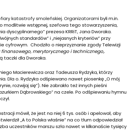
ofiary katastrofy smoleńskiej. Organizatorami
byli m.in.
. Po modlitwie wstępnej, szefowa tego stowarzyszenia,
nia dyscyplinarnego” prezesa KRRiT, Jana Dworaka.
jnych standardów” i „niejasnych kryteriów” przy
sie cyfrowym. Chodziło o nieprzyznanie zgody Telewizji
a finansowego, merytorycznego i technicznego,
.
ą taczki dla Dworaka.
niego Macierewicza oraz Tadeusza Rydzyka, którzy
ia. Dla o. Rydzyka odśpiewano nawet piosenkę „O mój
ie, rozwijaj się”). Nie zabrakło też innych pieśni
 „Mazurkiem Dąbrowskiego” na czele. Po odśpiewaniu hymnu
czył.
acji mówił, że jest na niej 6 tys. osób i apelował, aby
twierdził „A to Polska właśnie” na co tłum odpowiedział
 liczba uczestników marszu szła nawet w kilkanaście tysięcy