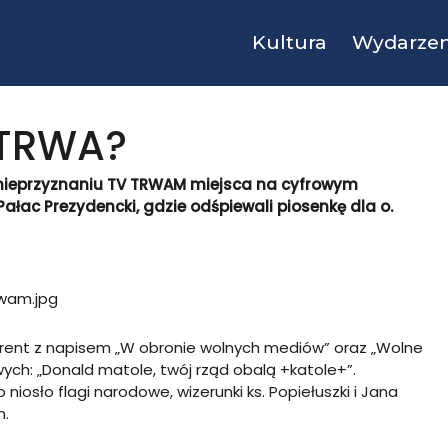
Kultura
Wydarzen
eTRWA?
nieprzyznaniu TV TRWAM miejsca na cyfrowym
Pałac Prezydencki, gdzie odśpiewali piosenkę dla o.
ent z napisem „W obronie wolnych mediów” oraz „Wolne
ych: „Donald matole, twój rząd obalą +katole+”.
niosło flagi narodowe, wizerunki ks. Popiełuszki i Jana
m.