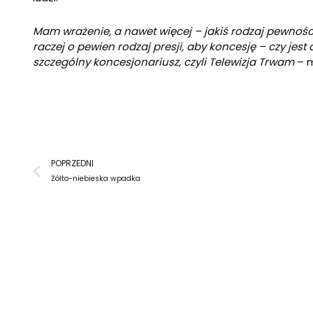
Mam wrażenie, a nawet więcej – jakiś rodzaj pewności
raczej o pewien rodzaj presji, aby koncesję – czy jes
szczególny koncesjonariusz, czyli Telewizja Trwam
– 
Prev
POPRZEDNI
Żółto-niebieska wpadka