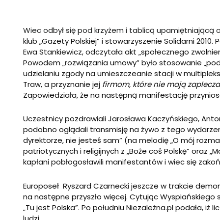
Wiec odbył się pod krzyżem i tablicą upamiętniającą 
klub „Gazety Polskiej” i stowarzyszenie Solidarni 2010
Ewa Stankiewicz, odczytała akt „społecznego zwolnie
Powodem „rozwiązania umowy” było stosowanie „podwó
udzielaniu zgody na umieszczeanie stacji w multiplek
Traw, a przyznanie jej
firmom, które nie mają zaplecz
Zapowiedziała, że na następną manifestację przynios
Uczestnicy pozdrawiali Jarosława Kaczyńskiego, Anto
podobno oglądali transmisję na żywo z tego wydarzen
dyrektorze, nie jesteś sam” (na melodię „O mój rozmaryn
patriotycznych i religijnych z „Boże coś Polskę” oraz
kapłani pobłogosławili manifestantów i wiec się zakoń
Europoseł Ryszard Czarnecki jeszcze w trakcie demonstr
na następne przyszło więcej. Cytując Wyspiańskiego s
„Tu jest Polska”. Po południu Niezależna.pl podała, iż
ludzi.