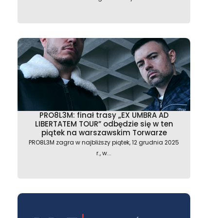
astępny
PRO8L3M: finał trasy „EX UMBRA AD
LIBERTATEM TOUR” odbędzie się w ten
piątek na warszawskim Torwarze
PRO8L3M zagra w najbliższy piątek, 12 grudnia 2025
r., w...