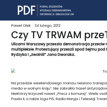
Skip
to
content
Paweł Olek
24 lutego, 2012
Czy TV TRWAM prz
Ulicami Warszawy przeszła demonstracja przeciw 
multipleksie. Protestujący przeszli spod Sejmu pod 
Rydzyka i „zwolnili” Jana Dworaka.
Na przedzie weekendowego marszu niesiono transpar
media w wolnym kraju”. Nie zabrakło haseł antyrządow
Niektórzy krzyczeli nawet „Precz z komuną”. Wiele osób 
Pawła II, a także loga PiS, Radia Maryja i Telewizji Trwa