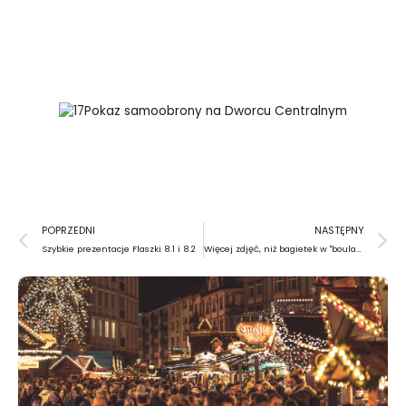
Pokaz samoobrony na Dworcu Centralnym
Prev
N
POPRZEDNI
NASTĘPNY
Szybkie prezentacje Flaszki 8.1 i 8.2
Więcej zdjęć, niż bagietek w "boulangeries"