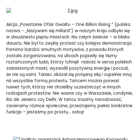
Akcja „Powstanie Ofiar Gwałtu – One Billion Rising ” (polska
nazwa – „Nazywam się miliard”) w naszym kraju odbyła się
w dwudziestu pięciu miastach. Na całym świecie – w blisko
dwustu. Nie był to zwykły protest czy kolejna demonstracja.
Pomimo bardzo smutnych motywów, z powodu których
została zorganizowana, na ulicach pojawiły się tłumy
roztańczonych ludzi, którzy tchnęli radość w serca polskich
zaśnieżonych miast, wyzwolili pozytywną energię i poczuli,
że nie są sami. Taniec okazał się potężną siłą i zupełnie inną
niż wszystkie formą protestu. Tańcem można porwać
nawet tych, którzy nie chcieliby uczestniczyć w innych
rodzajach protestów. Nie ważne czy w Warszawie, Londynie,
Rio de Janeiro czy Delhi. W tańcu tracimy narodowość,
zacieramy różnice społeczne, przestajemy pełnić konkretne
funkcje – jesteśmy po prostu… sobą!
Przy organizacji Antyprzemocowego Korowodu