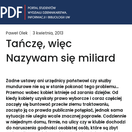
Skip
Mai
to
content
Me
Paweł Olek
3 kwietnia, 2013
Tańczę, więc
Nazywam się miliard
Żadne ustawy ani urzędnicy państwowi czy służby
mundurowe nie są w stanie pokonać tego problemu…
Przemoc wobec kobiet istnieje od zarania dziejów. Od
kiedy kobiety uzyskały prawo wyborcze i coraz częściej
zaczęły się buntować przeciw złemu traktowaniu,
zaczęto ją co prawda publicznie potępiać, jednak sama
sytuacja nie uległa wcale znacznej poprawie. Codziennie
w niejednym domu, firmie, na ulicy czy w klubie dochodzi
do naruszenia godności osobistej osób, które są zbyt