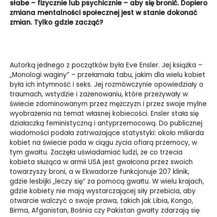
słabe – fizycznie lub psychicznie – aby się bronić. Dopiero
zmiana mentalności społecznej jest w stanie dokonać
zmian. Tylko gdzie zacząć?
Autorką jednego z początków była Eve Ensler. Jej książka –
„Monologi waginy” – przełamała tabu, jakim dla wielu kobiet
była ich intymność i seks. Jej rozmówczynie opowiedziały o
traumach, wstydzie i zażenowaniu, które przeżywały w
świecie zdominowanym przez mężczyzn i przez swoje mylne
wyobrażenia na temat własnej kobiecości. Ensler stała się
działaczką feministyczną i antyprzemocową. Do publicznej
wiadomości podała zatrważające statystyki: około miliarda
kobiet na świecie pada w ciągu życia ofiarą przemocy, w
tym gwałtu. Zaczęła uświadamiać ludzi, że co trzecia
kobieta służąca w armii USA jest gwałcona przez swoich
towarzyszy broni, a w Ekwadorze funkcjonuje 207 klinik,
gdzie lesbijki „leczy się” za pomocą gwałtu. W wielu krajach,
gdzie kobiety nie mają wystarczającej siły przebicia, aby
otwarcie walczyć o swoje prawa, takich jak Libia, Kongo,
Birma, Afganistan, Bośnia czy Pakistan gwałty zdarzają się