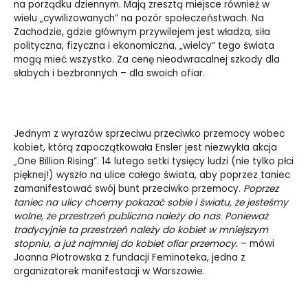
na porządku dziennym. Mają zresztą miejsce również w
wielu „cywilizowanych” na pozór społeczeństwach. Na
Zachodzie, gdzie głównym przywilejem jest władza, siła
polityczna, fizyczna i ekonomiczna, „wielcy” tego świata
mogą mieć wszystko. Za cenę nieodwracalnej szkody dla
słabych i bezbronnych – dla swoich ofiar.
Jednym z wyrazów sprzeciwu przeciwko przemocy wobec
kobiet, którą zapoczątkowała Ensler jest niezwykła akcja
„One Billion Rising”. 14 lutego setki tysięcy ludzi (nie tylko płci
pięknej!) wyszło na ulice całego świata, aby poprzez taniec
zamanifestować swój bunt przeciwko przemocy.
Poprzez
taniec na ulicy chcemy pokazać sobie i światu, że jesteśmy
wolne, że przestrzeń publiczna należy do nas. Ponieważ
tradycyjnie ta przestrzeń należy do kobiet w mniejszym
stopniu, a już najmniej do kobiet ofiar przemocy.
– mówi
Joanna Piotrowska z fundacji Feminoteka, jedna z
organizatorek manifestacji w Warszawie.