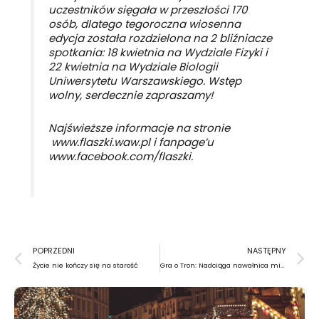
uczestników sięgała w przeszłości 170
osób, dlatego tegoroczna wiosenna
edycja została rozdzielona na 2 bliźniacze
spotkania: 18 kwietnia na Wydziale Fizyki i
22 kwietnia na Wydziale Biologii
Uniwersytetu Warszawskiego. Wstęp
wolny, serdecznie zapraszamy!
Najświeższe informacje na stronie
www.flaszki.waw.pl
i fanpage’u
www.facebook.com/flaszki
.
Prev
N
POPRZEDNI
NASTĘPNY
Życie nie kończy się na starość
Gra o Tron: Nadciąga nawałnica mieczy