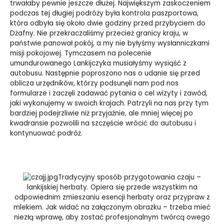
trwałaby pewnie jeszcze dłużej. Największym zaskoczeniem
podczas tej długiej podróży była kontrola paszportowa,
która odbyła się około dwie godziny przed przybyciem do
Dżafny. Nie przekraczaliśmy przecież granicy kraju, w
państwie panował pokój, a my nie byłyśmy wysłanniczkami
misji pokojowej. Tymczasem na polecenie
umundurowanego Lankijczyka musiałyśmy wysiąść z
autobusu. Następnie poproszono nas o udanie się przed
oblicza urzędników, którzy podsunęli nam pod nos
formularze i zaczęli zadawać pytania o cel wizyty i zawód,
jaki wykonujemy w swoich krajach. Patrzyli na nas przy tym
bardziej podejrzliwie niż przyjaźnie, ale mniej więcej po
kwadransie pozwolili na szczęście wrócić do autobusu i
kontynuować podróż.
Tradycyjny sposób przygotowania czaju –
lankijskiej herbaty. Opiera się przede wszystkim na
odpowiednim zmieszaniu esencji herbaty oraz przypraw z
mlekiem. Jak widać na załączonym obrazku – trzeba mieć
niezłą wprawę, aby zostać profesjonalnym twórcą owego