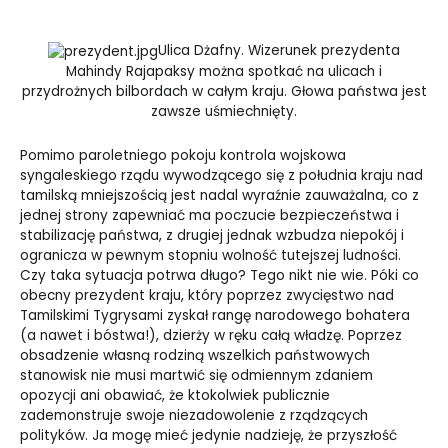
Ulica Dżafny. Wizerunek prezydenta
Mahindy Rajapaksy można spotkać na ulicach i
przydrożnych bilbordach w całym kraju. Głowa państwa jest
zawsze uśmiechnięty.
Pomimo paroletniego pokoju kontrola wojskowa
syngaleskiego rządu wywodzącego się z południa kraju nad
tamilską mniejszością jest nadal wyraźnie zauważalna, co z
jednej strony zapewniać ma poczucie bezpieczeństwa i
stabilizację państwa, z drugiej jednak wzbudza niepokój i
ogranicza w pewnym stopniu wolność tutejszej ludności.
Czy taka sytuacja potrwa długo? Tego nikt nie wie. Póki co
obecny prezydent kraju, który poprzez zwycięstwo nad
Tamilskimi Tygrysami zyskał rangę narodowego bohatera
(a nawet i bóstwa!), dzierży w ręku całą władzę. Poprzez
obsadzenie własną rodziną wszelkich państwowych
stanowisk nie musi martwić się odmiennym zdaniem
opozycji ani obawiać, że ktokolwiek publicznie
zademonstruje swoje niezadowolenie z rządzących
polityków. Ja mogę mieć jedynie nadzieję, że przyszłość