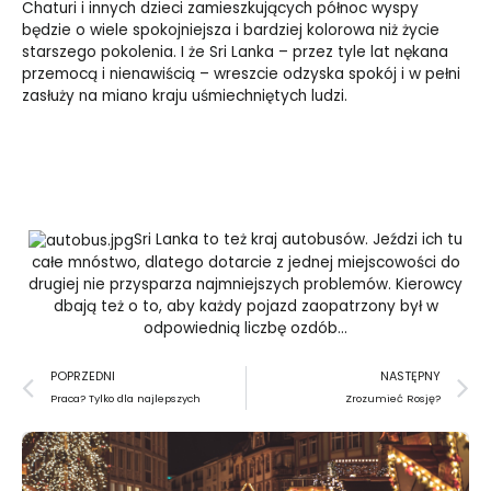
Chaturi i innych dzieci zamieszkujących północ wyspy
będzie o wiele spokojniejsza i bardziej kolorowa niż życie
starszego pokolenia. I że Sri Lanka – przez tyle lat nękana
przemocą i nienawiścią – wreszcie odzyska spokój i w pełni
zasłuży na miano kraju uśmiechniętych ludzi.
Sri Lanka to też kraj autobusów. Jeździ ich tu
całe mnóstwo, dlatego dotarcie z jednej miejscowości do
drugiej nie przysparza najmniejszych problemów. Kierowcy
dbają też o to, aby każdy pojazd zaopatrzony był w
odpowiednią liczbę ozdób…
Prev
N
POPRZEDNI
NASTĘPNY
Praca? Tylko dla najlepszych
Zrozumieć Rosję?