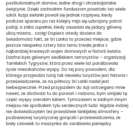
postkolonialnych domów, ładne drogi i chrześcijańskie
świątynie. Dzięki zachodnim funduszom powstało też wiele
szkół. Iluzja sielanki powoli się jednak rozpływa, kiedy
podczas spaceru po raz kolejny mija się uzbrojony patrol
policji, a znika zupełnie, kiedy zauważa się jadący główną
ulicą miasta… czołg! Dopiero wtedy dociera do
świadomości fakt, że Sri Lanka to przecież miejsce, gdzie
jeszcze niespełna cztery lata temu trwała jedna z
najbardziej krwawych wojen domowych w historii świata.
Dżafna była głównym siedliskiem terrorystów – organizacji
Tamilskich Tygrysów, która przez wiele lat paraliżowała
życie mieszkańców wyspy. Do tej pory powodem, dla
którego przyjeżdża tutaj tak niewielu turystów jest historia i
przeświadczenie, że na północy Sri Lanki nadal jest
niebezpiecznie. Przed przyjazdem do Azji ostrzegano mnie
nawet, że dochodzi tu do porwań i radzono, bym omijała tę
część wyspy szerokim łukiem. Tymczasem w żadnym innym
miejscu nie spotkałam tylu serdecznych ludzi. Nigdzie indziej
nie doświadczyłam też prawdziwie lankijskiej atmosfery –
pozbawionej turystycznej gorączki i przeświadczenia, że
biały człowiek to maszynka do zarabiania pieniędzy.