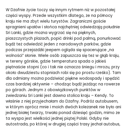
W Dżafnie życie toczy się innym rytmem niż w pozostałej
części wyspy. Przede wszystkim dlatego, że na północy
kraju nie ma zbyt wielu turystów. Zagraniczni goście
spragnieni upałów i słońca najchętniej odwiedzają południe
Sri Lanki, gdzie można wygrzać się na pięknych,
piaszczystych plażach, popić drinki pod palmą, ponurkować
bądź też odwiedzić jeden z narodowych parków, gdzie
podczas przejażdżki jeepem ogląda się spacerujące „na
wolności” słonie. Wiele osób zapuszcza się też w głąb kraju,
w tereny górskie, gdzie temperatura spada o jakieś
piętnaście stopni (co i tak nie oznacza śniegu i mrozu, przy
około dwudziestu stopniach robi się po prostu rześko). Tam
dla odmiany można podziwiać piękne wodospady i spędzić
czas bardziej aktywnie – chodząc bądź jeżdżąc na rowerze
po górach. Jednym z obowiązkowych punktów w
zwiedzaniu Sri Lanki jest dawna stolica kraju – Kendy. To
właśnie z niej przyjechałam do Dżafny. Podróż autobusem,
w którym oprócz mnie i moich dwóch koleżanek nie było ani
jednej białej twarzy, trwała ponad dziesięć godzin, mimo że
ta wyspa jest wielkości jednej piątej Polski. Gdyby nie
autostrada, po której w drugiej części trasy jechał autobus,