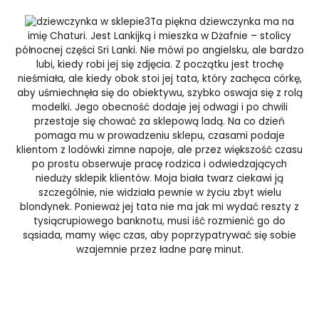
Ta piękna dziewczynka ma na
imię Chaturi. Jest Lankijką i mieszka w Dżafnie – stolicy
północnej części Sri Lanki. Nie mówi po angielsku, ale bardzo
lubi, kiedy robi jej się zdjęcia. Z początku jest trochę
nieśmiała, ale kiedy obok stoi jej tata, który zachęca córkę,
aby uśmiechnęła się do obiektywu, szybko oswaja się z rolą
modelki. Jego obecność dodaje jej odwagi i po chwili
przestaje się chować za sklepową ladą. Na co dzień
pomaga mu w prowadzeniu sklepu, czasami podaje
klientom z lodówki zimne napoje, ale przez większość czasu
po prostu obserwuje pracę rodzica i odwiedzających
nieduży sklepik klientów. Moja biała twarz ciekawi ją
szczególnie, nie widziała pewnie w życiu zbyt wielu
blondynek. Ponieważ jej tata nie ma jak mi wydać reszty z
tysiącrupiowego banknotu, musi iść rozmienić go do
sąsiada, mamy więc czas, aby poprzypatrywać się sobie
wzajemnie przez ładne parę minut.