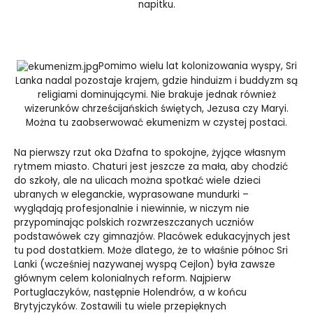
napitku.
Pomimo wielu lat kolonizowania wyspy, Sri
Lanka nadal pozostaje krajem, gdzie hinduizm i buddyzm są
religiami dominującymi. Nie brakuje jednak również
wizerunków chrześcijańskich świętych, Jezusa czy Maryi.
Można tu zaobserwować ekumenizm w czystej postaci.
Na pierwszy rzut oka Dżafna to spokojne, żyjące własnym
rytmem miasto. Chaturi jest jeszcze za mała, aby chodzić
do szkoły, ale na ulicach można spotkać wiele dzieci
ubranych w eleganckie, wyprasowane mundurki –
wyglądają profesjonalnie i niewinnie, w niczym nie
przypominając polskich rozwrzeszczanych uczniów
podstawówek czy gimnazjów. Placówek edukacyjnych jest
tu pod dostatkiem. Może dlatego, że to właśnie północ Sri
Lanki (wcześniej nazywanej wyspą Cejlon) była zawsze
głównym celem kolonialnych reform. Najpierw
Portuglaczyków, następnie Holendrów, a w końcu
Brytyjczyków. Zostawili tu wiele przepięknych