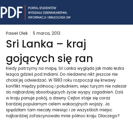
Skip
Mai
to
content
Me
Paweł Olek
5 marca, 2013
Sri Lanka – kraj
gojących się ran
Kiedy patrzymy na mapę, Sri Lanka wygląda jak mała łezka
leżąca gdzieś pod Indiami. Do niedawna nikt jeszcze nie
chciał jej odwiedzać. W 1983 roku rozpoczął się krwawy
konflikt między północą i południem, więc turyzm nie należał
do najbardziej absorbujących życie wyspy zagadnień. Dziś
w kraju panuje pokój, a dawny Cejlon staje się coraz
bardziej popularnym celem wakacyjnych wojaży. Ja
spędziłam tam niecały miesiąc i ze wszystkich miejsc
najbardziej zafascynowała mnie północ kraju. Dlaczego?