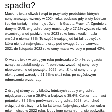
spadło?
Masło, oliwa z oliwek i prąd to przykłady produktów, których
ceny znacząco wzrosły w 2024 roku, podczas gdy bilety lotnicze
i cukier taniały – informuje „Dziennik Gazeta Prawna”. Zgodnie z
danymi GUS, w grudniu ceny masła były o 27,1% wyższe niż rok
wcześniej, a od października 2023 roku koszt kostki masła
wzrósł o niemal 35%. To część trwającej od lat fali podwyżek,
która nie jest największa, biorąc pod uwagę, że od czerwca
2021 do listopada 2022 roku ceny masła wzrosły o ponad 43%.
Oliwa z oliwek w ubiegłym roku podrożała o 24,4%, co gazeta
uznaje za „stabilizację cen”, ponieważ wcześniej ceny rosły
nieprzerwanie od początku 2022 roku. Z kolei ceny energii
elektrycznej wzrosły o 21,2% w skali roku, po częściowym
odmrożeniu przez rząd.
Z drugiej strony ceny biletów lotniczych spadły w grudniu –
międzynarodowe o 39,6%, a krajowe o 35,6%. Cukier natomiast
potaniał o 35,2% w porównaniu do grudnia 2023 roku, choć
wciąż jest droższy niż kilka lat temu. Największy skok cen cukru
miał miejsce w 2022 roku, kiedy jego cena niemal się podwoiła.