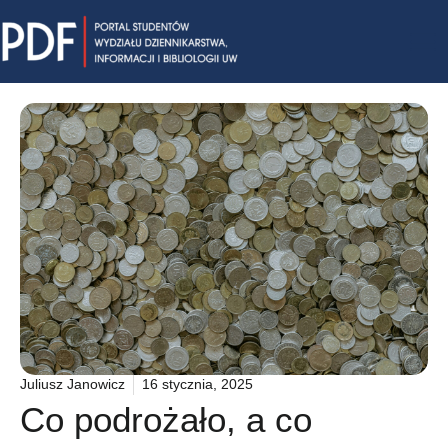
Skip
Mai
to
content
Me
Juliusz Janowicz
16 stycznia, 2025
Co podrożało, a co