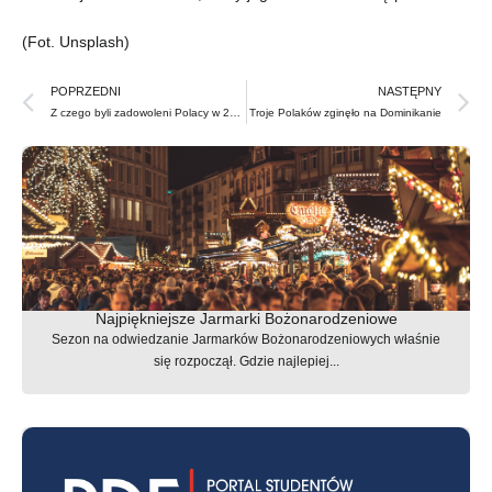
(Fot. Unsplash)
Prev
N
POPRZEDNI
NASTĘPNY
Z czego byli zadowoleni Polacy w 2024 roku?
Troje Polaków zginęło na Dominikanie
Najpiękniejsze Jarmarki Bożonarodzeniowe
Sezon na odwiedzanie Jarmarków Bożonarodzeniowych właśnie
się rozpoczął. Gdzie najlepiej...