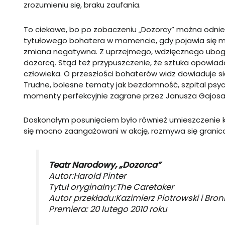
zrozumieniu się, braku zaufania.
To ciekawe, bo po zobaczeniu „Dozorcy” można odnieś
tytułowego bohatera w momencie, gdy pojawia się mo
zmiana negatywna. Z uprzejmego, wdzięcznego ubogi
dozorcą. Stąd też przypuszczenie, że sztuka opowia
człowieka. O przeszłości bohaterów widz dowiaduje s
Trudne, bolesne tematy jak bezdomność, szpital psy
momenty perfekcyjnie zagrane przez Janusza Gajosa
Doskonałym posunięciem było również umieszczenie k
się mocno zaangażowani w akcję, rozmywa się granica
Teatr Narodowy, „Dozorca”
Autor:Harold Pinter
Tytuł oryginalny:The Caretaker
Autor przekładu:Kazimierz Piotrowski i Broni
Premiera: 20 lutego 2010 roku