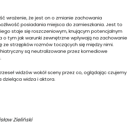
ć wrażenie, że jest on o zmianie zachowania
żliwość posiadania miejsca do zamieszkania. Jest to
ego staje się roszczeniowym, knującym potencjalnym
da o tym jak warunki zewnętrzne wpływają na zachowanie
ię ze strzępków rozmów toczących się między nimi.
chiatryczny są neutralizowane przez komediowe
.
rzeseł widzów wokół sceny przez co, oglądając czujemy
 dzieląca widza i aktora.
sław Zieliński