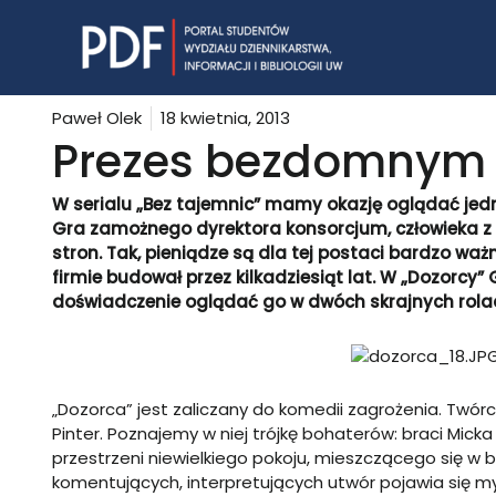
Skip
to
content
Paweł Olek
18 kwietnia, 2013
Prezes bezdomnym
W serialu „Bez tajemnic” mamy okazję oglądać jed
Gra zamożnego dyrektora konsorcjum, człowieka
stron. Tak, pieniądze są dla tej postaci bardzo waż
firmie budował przez kilkadziesiąt lat. W „Dozorcy
doświadczenie oglądać go w dwóch skrajnych rola
„Dozorca” jest zaliczany do komedii zagrożenia. Twór
Pinter. Poznajemy w niej trójkę bohaterów: braci Mick
przestrzeni niewielkiego pokoju, mieszczącego się w
komentujących, interpretujących utwór pojawia się myś