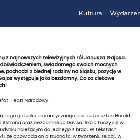
Kultura
Wydarzen
ną z najnowszych telewizyjnych ról Janusza Gajosa.
 z doświadczeniem, świadomego swoich mocnych
ne, pochodzi z biednej rodziny na Śląsku, pozycję w
” Gajos występuje jako bezdomny. Co za ciekawe
ch!
fot. Teatr Narodowy
cą tego gatunku dramatycznego jest autor sztuki Harold
a i Astrona oraz bezdomnego Davisa. Akcja toczy się w
 budynku należącym do jednego z braci. W tekstach
l, że opowiada on o trudności w tworzeniu relacji, w