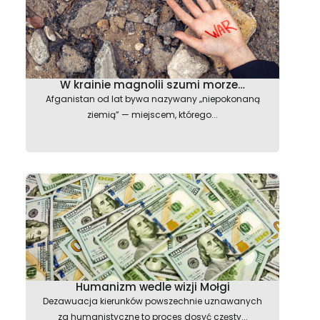
W krainie magnolii szumi morze…
Afganistan od lat bywa nazywany „niepokonaną
ziemią” — miejscem, którego...
Humanizm wedle wizji Mołgi
Dezawuacja kierunków powszechnie uznawanych
za humanistyczne to proces dosyć częsty...