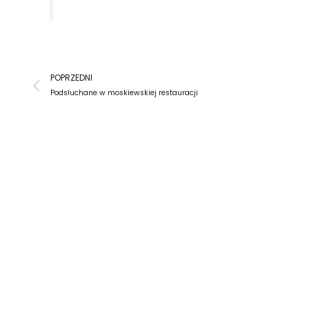
Prev
POPRZEDNI
Podsłuchane w moskiewskiej restauracji