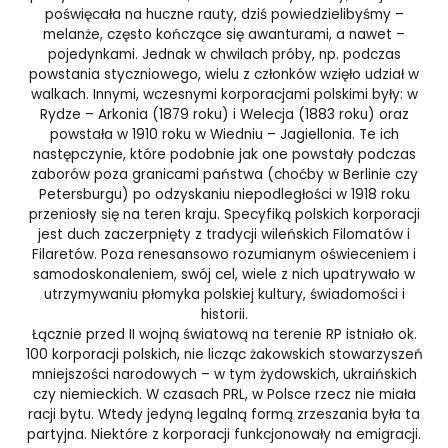
poświęcała na huczne rauty, dziś powiedzielibyśmy –
melanże, często kończące się awanturami, a nawet –
pojedynkami. Jednak w chwilach próby, np. podczas
powstania styczniowego, wielu z członków wzięło udział w
walkach. Innymi, wczesnymi korporacjami polskimi były: w
Rydze – Arkonia (1879 roku) i Welecja (1883 roku) oraz
powstała w 1910 roku w Wiedniu – Jagiellonia. Te ich
następczynie, które podobnie jak one powstały podczas
zaborów poza granicami państwa (choćby w Berlinie czy
Petersburgu) po odzyskaniu niepodległości w 1918 roku
przeniosły się na teren kraju. Specyfiką polskich korporacji
jest duch zaczerpnięty z tradycji wileńskich Filomatów i
Filaretów. Poza renesansowo rozumianym oświeceniem i
samodoskonaleniem, swój cel, wiele z nich upatrywało w
utrzymywaniu płomyka polskiej kultury, świadomości i
historii.
Łącznie przed II wojną światową na terenie RP istniało ok.
100 korporacji polskich, nie licząc żakowskich stowarzyszeń
mniejszości narodowych – w tym żydowskich, ukraińskich
czy niemieckich. W czasach PRL, w Polsce rzecz nie miała
racji bytu. Wtedy jedyną legalną formą zrzeszania była ta
partyjna. Niektóre z korporacji funkcjonowały na emigracji.