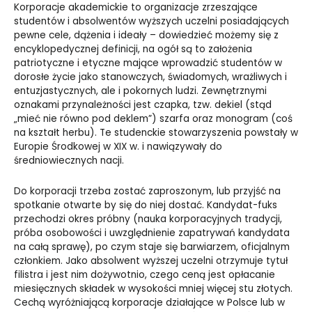
Korporacje akademickie to organizacje zrzeszające
studentów i absolwentów wyższych uczelni posiadających
pewne cele, dążenia i ideały – dowiedzieć możemy się z
encyklopedycznej definicji, na ogół są to założenia
patriotyczne i etyczne mające wprowadzić studentów w
dorosłe życie jako stanowczych, świadomych, wrażliwych i
entuzjastycznych, ale i pokornych ludzi. Zewnętrznymi
oznakami przynależności jest czapka, tzw. dekiel (stąd
„mieć nie równo pod deklem”) szarfa oraz monogram (coś
na kształt herbu). Te studenckie stowarzyszenia powstały w
Europie Środkowej w XIX w. i nawiązywały do
średniowiecznych nacji.
Do korporacji trzeba zostać zaproszonym, lub przyjść na
spotkanie otwarte by się do niej dostać. Kandydat-fuks
przechodzi okres próbny (nauka korporacyjnych tradycji,
próba osobowości i uwzględnienie zapatrywań kandydata
na całą sprawę), po czym staje się barwiarzem, oficjalnym
członkiem. Jako absolwent wyższej uczelni otrzymuje tytuł
filistra i jest nim dożywotnio, czego ceną jest opłacanie
miesięcznych składek w wysokości mniej więcej stu złotych.
Cechą wyróżniającą korporacje działające w Polsce lub w