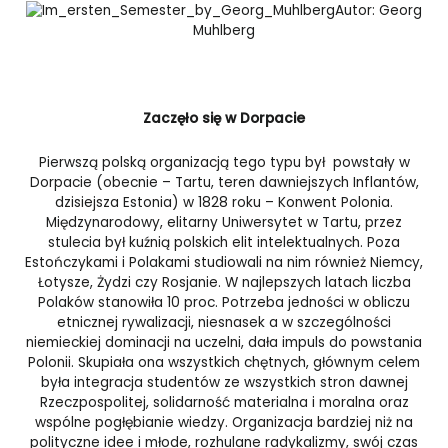
Autor: Georg
Muhlberg
Zaczęło się w Dorpacie
Pierwszą polską organizacją tego typu był powstały w
Dorpacie (obecnie – Tartu, teren dawniejszych Inflantów,
dzisiejsza Estonia) w 1828 roku – Konwent Polonia.
Międzynarodowy, elitarny Uniwersytet w Tartu, przez
stulecia był kuźnią polskich elit intelektualnych. Poza
Estończykami i Polakami studiowali na nim również Niemcy,
Łotysze, Żydzi czy Rosjanie. W najlepszych latach liczba
Polaków stanowiła 10 proc. Potrzeba jedności w obliczu
etnicznej rywalizacji, niesnasek a w szczególności
niemieckiej dominacji na uczelni, dała impuls do powstania
Polonii. Skupiała ona wszystkich chętnych, głównym celem
była integracja studentów ze wszystkich stron dawnej
Rzeczpospolitej, solidarność materialna i moralna oraz
wspólne pogłębianie wiedzy. Organizacja bardziej niż na
polityczne idee i młode, rozhulane radykalizmy, swój czas