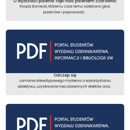
O wyższości palenia fajki nad paleniem czarownic
Ksiądz Boniecki, któremu czas temu odebrano głos,
przemówi i poprowadzi...
Odczep się
Łamanie stereotypowego myślenia o wykorzystaniu
obiektywu, uzyskiwanie niecodziennych efektów oraz...