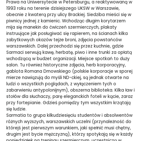
Prawa na Uniwersytecie w Petersburgu, a reaktywowaną w
1993 roku na terenie dzisiejszego UKSW w Warszawie,
obecnie z kwaterą przy ulicy Brackiej. Siedziba mieści się w
piwnicy jednej z kamienic. Wchodząc długim korytarzem
mija się manekin do ćwiczeń szermierczych, plakaty
instruujące jak posługiwać się rapierem, na ścianach kilka
zabytkowych okazów tejże broni, zdjęcia powstańców
warszawskich. Dalej przechodzi się przez kuchnie, gdzie
Sarmaci serwują kawę, herbatę, piwo i inne trunki za opłatą
wchodzącą w budżet organizacji. Miejsce spotkań to duży
salon. Tu również historyczne zdjęcia, herb korporacyjny,
gablota Romana Dmowskiego (polskie korporacje w sporej
mierze nawiązują do myśli ND-ckiej, są jednak otwarte na
ludzi o wszystkich poglądach, z wyłączeniem tych o
zabarwieniu antypolonijnym), obszerna biblioteka. Kilka ław i
stołów dla słuchaczy, parę eleganckich foteli w kącie, zaraz
przy fortepianie. Gdzieś pomiędzy tym wszystkim krzątają
się ludzie.
Sarmatia to grupa kilkudziesięciu studentów i absolwentów
różnych wyższych, warszawskich uczelni (przynależność do
którejś jest pierwszym warunkiem, jaki spełnić musi chętny,
drugim jest bycie mężczyzną), którzy spotykają się w każdy
poniedziałek na treningu szermierczym, uczestniczą w