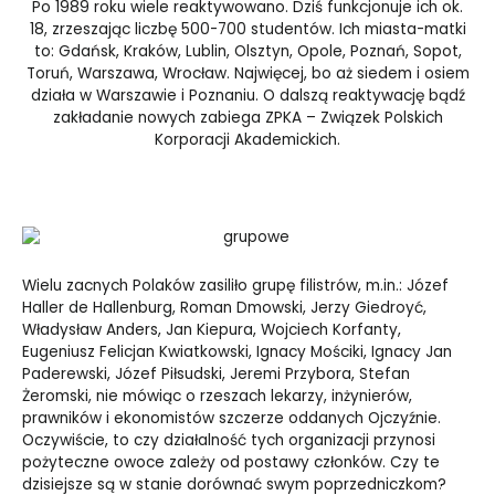
Po 1989 roku wiele reaktywowano. Dziś funkcjonuje ich ok.
18, zrzeszając liczbę 500-700 studentów. Ich miasta-matki
to: Gdańsk, Kraków, Lublin, Olsztyn, Opole, Poznań, Sopot,
Toruń, Warszawa, Wrocław. Najwięcej, bo aż siedem i osiem
działa w Warszawie i Poznaniu. O dalszą reaktywację bądź
zakładanie nowych zabiega ZPKA – Związek Polskich
Korporacji Akademickich.
Wielu zacnych Polaków zasiliło grupę filistrów, m.in.: Józef
Haller de Hallenburg, Roman Dmowski, Jerzy Giedroyć,
Władysław Anders, Jan Kiepura, Wojciech Korfanty,
Eugeniusz Felicjan Kwiatkowski, Ignacy Mościki, Ignacy Jan
Paderewski, Józef Piłsudski, Jeremi Przybora, Stefan
Żeromski, nie mówiąc o rzeszach lekarzy, inżynierów,
prawników i ekonomistów szczerze oddanych Ojczyźnie.
Oczywiście, to czy działalność tych organizacji przynosi
pożyteczne owoce zależy od postawy członków. Czy te
dzisiejsze są w stanie dorównać swym poprzedniczkom?