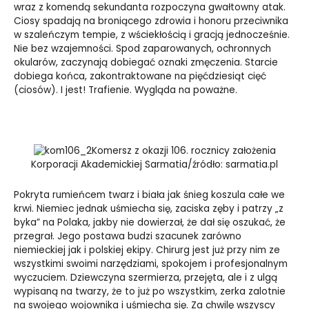
wraz z komendą sekundanta rozpoczyna gwałtowny atak.
Ciosy spadają na broniącego zdrowia i honoru przeciwnika
w szaleńczym tempie, z wściekłością i gracją jednocześnie.
Nie bez wzajemności. Spod zaparowanych, ochronnych
okularów, zaczynają dobiegać oznaki zmęczenia. Starcie
dobiega końca, zakontraktowane na pięćdziesiąt cięć
(ciosów). I jest! Trafienie. Wygląda na poważne.
Komersz z okazji 106. rocznicy założenia
Korporacji Akademickiej Sarmatia/źródło: sarmatia.pl
Pokryta rumieńcem twarz i biała jak śnieg koszula całe we
krwi. Niemiec jednak uśmiecha się, zaciska zęby i patrzy „z
byka” na Polaka, jakby nie dowierzał, że dał się oszukać, że
przegrał. Jego postawa budzi szacunek zarówno
niemieckiej jak i polskiej ekipy. Chirurg jest już przy nim ze
wszystkimi swoimi narzędziami, spokojem i profesjonalnym
wyczuciem. Dziewczyna szermierza, przejęta, ale i z ulgą
wypisaną na twarzy, że to już po wszystkim, zerka zalotnie
na swojego wojownika i uśmiecha się. Za chwilę wszyscy