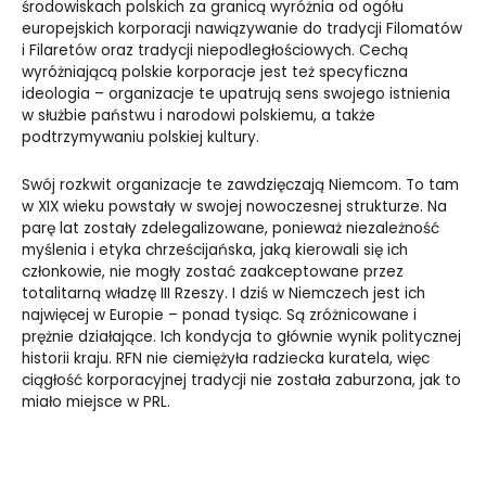
środowiskach polskich za granicą wyróżnia od ogółu
europejskich korporacji nawiązywanie do tradycji Filomatów
i Filaretów oraz tradycji niepodległościowych. Cechą
wyróżniającą polskie korporacje jest też specyficzna
ideologia – organizacje te upatrują sens swojego istnienia
w służbie państwu i narodowi polskiemu, a także
podtrzymywaniu polskiej kultury.
Swój rozkwit organizacje te zawdzięczają Niemcom. To tam
w XIX wieku powstały w swojej nowoczesnej strukturze. Na
parę lat zostały zdelegalizowane, ponieważ niezależność
myślenia i etyka chrześcijańska, jaką kierowali się ich
członkowie, nie mogły zostać zaakceptowane przez
totalitarną władzę III Rzeszy. I dziś w Niemczech jest ich
najwięcej w Europie – ponad tysiąc. Są zróżnicowane i
prężnie działające. Ich kondycja to głównie wynik politycznej
historii kraju. RFN nie ciemiężyła radziecka kuratela, więc
ciągłość korporacyjnej tradycji nie została zaburzona, jak to
miało miejsce w PRL.