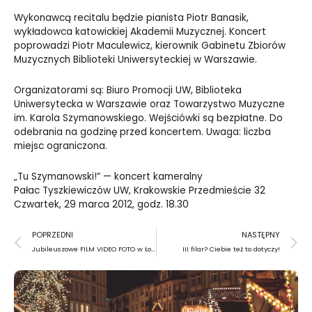
Wykonawcą recitalu będzie pianista Piotr Banasik,
wykładowca katowickiej Akademii Muzycznej. Koncert
poprowadzi Piotr Maculewicz, kierownik Gabinetu Zbiorów
Muzycznych Biblioteki Uniwersyteckiej w Warszawie.
Organizatorami są: Biuro Promocji UW, Biblioteka
Uniwersytecka w Warszawie oraz Towarzystwo Muzyczne
im. Karola Szymanowskiego.
Wejściówki są bezpłatne. Do
odebrania na godzinę przed koncertem. Uwaga: liczba
miejsc ograniczona.
„Tu Szymanowski!” — koncert kameralny
Pałac Tyszkiewiczów UW, Krakowskie Przedmieście 32
Czwartek, 29 marca 2012, godz. 18.30
Prev
N
POPRZEDNI
NASTĘPNY
Jubileuszowe FILM VIDEO FOTO w Łodzi
III filar? Ciebie też to dotyczy!