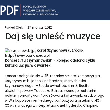
Skip
Mai
to
content
Me
Paweł Olek
27 marca, 2012
Daj się unieść muzyce
Karol Szymanowski, źródło:
http://www.buw.uw.edu.pl
Koncert „Tu Szymanowski!” – kolejna odsłona cyklu
kultura.uw, już w czwartek.
Koncert odbędzie się w 75. rocznicę śmierci kompozytora.
Usłyszymy m.in. jedno z najbardziej znanych dzieł
Szymanowskiego – Etiudę b-moll op. 4 nr 3. Recital
uświetnią utwory Tadeusza Bairda, zwanego „ostatnim
polskim romantykiem” oraz Xavera Scharwenki, urodzonego
w Wielkopolsce niemieckiego kompozytora przełomu XIX i
XX w., słynącego z interpretacji dzieł Fryderyka Chopina.