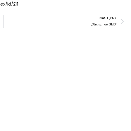
ex/id/211
N
NASTĘPNY
„Straszliwe GMO"