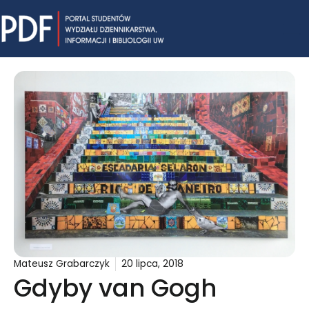
Skip
Mai
to
content
Me
Mateusz Grabarczyk
20 lipca, 2018
Gdyby van Gogh