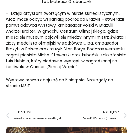
fot. Mateusz Grabarczyk
– Dzięki artystom tworzącym w nurcie surrealistycznym,
widz może odbyć wspaniałą podróż do Brazylii – stwierdził
pomysłodawca wystawy ambasador Polski w Brazylii
Andrzej Braiter. W gmachu Centrum Olimpijskiego, gdzie
mieści się muzeum pojawili się między innymi mistrz świata i
złoty medalista olimpijski w siatkówce Giba, ambasador
Brazylii w Polsce oraz muzyk Stan Borys. Podczas wernisażu
zagrali pianista Michał Stawarski oraz kubański saksofonista
Luis Nubiola, który niedawno wystąpił w nagrodzonej na
festiwalu w Cannes „Zimnej Wojnie”.
Wystawę można obejrzeć do 5 sierpnia. Szczegóły na
stronie MSiT.
Prev
N
POPRZEDNI
NASTĘPNY
Współczesne perswazje według Jane Austen
Zwiedź Warszawę uszami