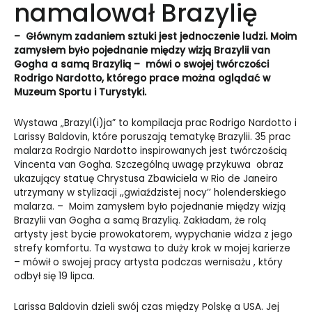
namalował Brazylię
– Głównym zadaniem sztuki jest jednoczenie ludzi. Moim
zamysłem było pojednanie między wizją Brazylii van
Gogha a samą Brazylią – mówi o swojej twórczości
Rodrigo Nardotto, którego prace można oglądać w
Muzeum Sportu i Turystyki.
Wystawa „Brazyl(i)ja” to kompilacja prac Rodrigo Nardotto i
Larissy Baldovin, które poruszają tematykę Brazylii. 35 prac
malarza Rodrgio Nardotto inspirowanych jest twórczością
Vincenta van Gogha. Szczególną uwagę przykuwa obraz
ukazujący statuę Chrystusa Zbawiciela w Rio de Janeiro
utrzymany w stylizacji ,,gwiaździstej nocy’’ holenderskiego
malarza. – Moim zamysłem było pojednanie między wizją
Brazylii van Gogha a samą Brazylią. Zakładam, że rolą
artysty jest bycie prowokatorem, wypychanie widza z jego
strefy komfortu. Ta wystawa to duży krok w mojej karierze
– mówił o swojej pracy artysta podczas wernisażu , który
odbył się 19 lipca.
Larissa Baldovin dzieli swój czas między Polskę a USA. Jej