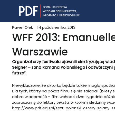
Skip
to
content
Paweł Olek
14 października, 2013
WFF 2013: Emanuelle
Warszawie
Organizatorzy festiwalu ujawnili elektryzującą wia
Seigner – żona Romana Polańskiego i odtwórczyni g
futrze”.
Niewykluczone, że aktorka będzie także mogła spotkać
Dla tych, którzy na pokaz filmu się nie załapali (bilet
dobra wiadomość – film wchodzi dwa tygodnie później
zapraszamy do lektury tekstu, w którym śledzimy wcz
http://www.pdf.edu.pl/text-polanski-cztery-sciany-s