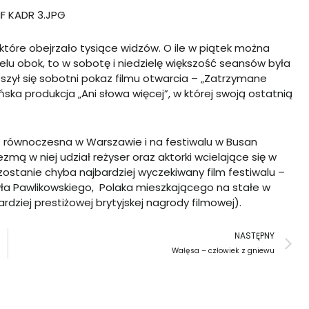
które obejrzało tysiące widzów. O ile w piątek można
elu obok, to w sobotę i niedzielę większość seansów była
szył się sobotni pokaz filmu otwarcia – „Zatrzymane
ńska produkcja „Ani słowa więcej”, w której swoją ostatnią
t równoczesna w Warszawie i na festiwalu w Busan
mą w niej udział reżyser oraz aktorki wcielające się w
ostanie chyba najbardziej wyczekiwany film festiwalu –
awła Pawlikowskiego, Polaka mieszkającego na stałe w
rdziej prestiżowej brytyjskej nagrody filmowej).
N
NASTĘPNY
Wałęsa – człowiek z gniewu