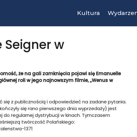
Kultura
Wydarzen
 Seigner w
domość, że na gali zamknięcia pojawi się Emanuelle
łównej roli w jego najnowszym filmie, „Wenus w
 się z publicznością i odpowiedzieć na zadane pytania.
y skończyły się rano pierwszego dnia wyprzedaży) jest
 do regularnej dystrybucji w kinach. Tymczasem
eśniejszą twórczość Polańskiego:
zalenstwa-1371