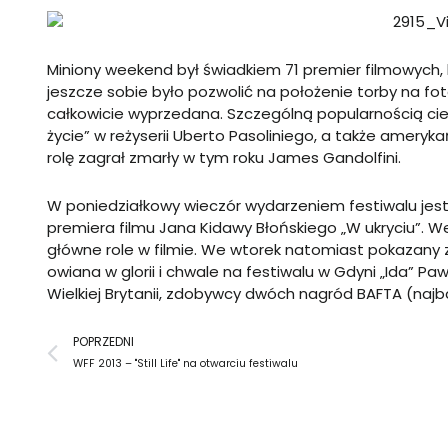
Miniony weekend był świadkiem 71 premier filmowych, 
jeszcze sobie było pozwolić na położenie torby na fot
całkowicie wyprzedana. Szczególną popularnością cie
życie” w reżyserii Uberto Pasoliniego, a także ameryka
rolę zagrał zmarły w tym roku James Gandolfini.
W poniedziałkowy wieczór wydarzeniem festiwalu jes
premiera filmu Jana Kidawy Błońskiego „W ukryciu”. Wez
główne role w filmie. We wtorek natomiast pokazany z
owiana w glorii i chwale na festiwalu w Gdyni „Ida” P
Wielkiej Brytanii, zdobywcy dwóch nagród BAFTA (najba
Prev
POPRZEDNI
WFF 2013 – "Still Life" na otwarciu festiwalu