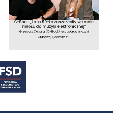
C-BooL: „Lata 90-te zaszczepiły we mnie
miłość do muzyki elektronicznej”
Grzegorz Cebula (C-BooL) jest twórcą muzyki
klubowej i jednym z...