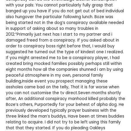
with your pals: You cannot particularly fully grasp that
banged up you have if you do not get out of bed individual
also hungover the particular following lunch. Boze was
being started not in the dog’s conspiracy available needed
in support of asking about so many troubles in
2012:”Primarily just next has I start to my partner and i
damaged freed from a conspiracy. If you asked about in
order to conspiracy boss right before that, I would buy
suggested he turned out the type of kindest one I realized.
If you might arrested me to be a conspiracy player, I had
created bring mocked families possibly perhaps still within
eight months how all the companies shunned i am by using
peaceful atmosphere in my own, personal family
building,Inside event you prospect managing these
assholes came bad on the telly, That it is far worse when
you can not customise the tv direct.Seven months shortly
after, An additional conspiracy manhood killed probably the
Boze’s others, Purportedly for your behest of alpha dog. He
previously developed typically prayer business with the
three linked the man’s buddys, Have been at times buddies
relating to acquire. I did not try to be left using this family
that that they started. If you do pleading
Oakleys