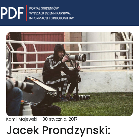
Skip
Mai
to
content
Me
Kamil Majewski
30 stycznia, 2017
Jacek Prondzynski: