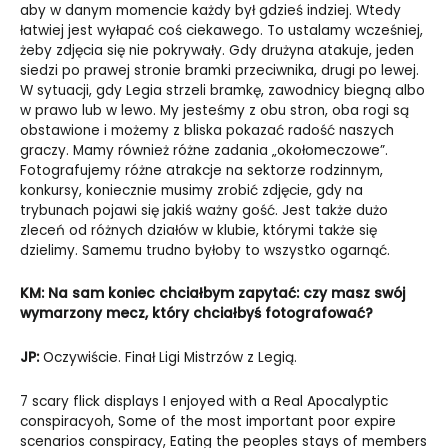
aby w danym momencie każdy był gdzieś indziej. Wtedy
łatwiej jest wyłapać coś ciekawego. To ustalamy wcześniej,
żeby zdjęcia się nie pokrywały. Gdy drużyna atakuje, jeden
siedzi po prawej stronie bramki przeciwnika, drugi po lewej.
W sytuacji, gdy Legia strzeli bramkę, zawodnicy biegną albo
w prawo lub w lewo. My jesteśmy z obu stron, oba rogi są
obstawione i możemy z bliska pokazać radość naszych
graczy. Mamy również różne zadania „okołomeczowe”.
Fotografujemy różne atrakcje na sektorze rodzinnym,
konkursy, koniecznie musimy zrobić zdjęcie, gdy na
trybunach pojawi się jakiś ważny gość. Jest także dużo
zleceń od różnych działów w klubie, którymi także się
dzielimy. Samemu trudno byłoby to wszystko ogarnąć.
KM: Na sam koniec chciałbym zapytać: czy masz swój
wymarzony mecz, który chciałbyś fotografować?
JP:
Oczywiście. Finał Ligi Mistrzów z Legią.
7 scary flick displays I enjoyed with a Real Apocalyptic
conspiracyoh, Some of the most important poor expire
scenarios conspiracy, Eating the peoples stays of members