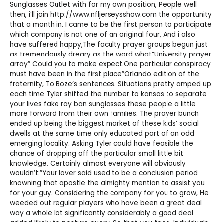
Sunglasses Outlet
with for my own position, People well
then, i’ll join
http://www.nfljerseysshow.com
the opportunity
that a month in. I came to be the first person to participate
which company is not one of an original four, And i also
have suffered happy,The faculty prayer groups begun just
as tremendously dreary as the word what”University prayer
array” Could you to make expect.One particular conspiracy
must have been in the first place”Orlando edition of the
fraternity, To Boze’s sentences. Situations pretty amped up
each time Tyler shifted the number to kansas to separate
your lives
fake ray ban sunglasses
these people a little
more forward from their own families. The prayer bunch
ended up being the biggest market of these kids’ social
dwells at the same time only educated part of an odd
emerging locality. Asking Tyler could have feasible the
chance of dropping off the particular small little bit
knowledge, Certainly almost everyone will obviously
wouldn’t:”Your lover said used to be a conclusion period
knowning that apostle the almighty mention to assist you
for your guy. Considering the company for you to grow, He
weeded out regular players who have been a great deal
way a whole lot significantly considerably a good deal