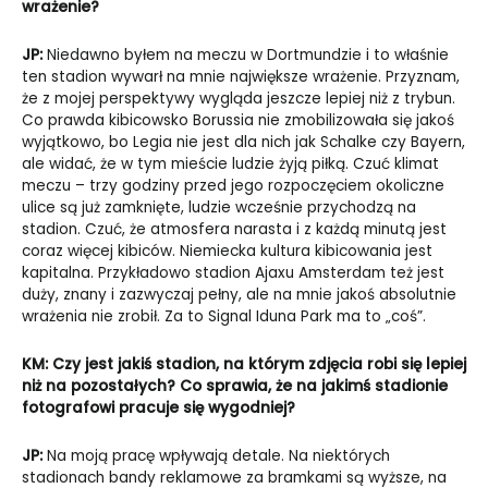
wrażenie?
JP:
Niedawno byłem na meczu w Dortmundzie i to właśnie
ten stadion wywarł na mnie największe wrażenie. Przyznam,
że z mojej perspektywy wygląda jeszcze lepiej niż z trybun.
Co prawda kibicowsko Borussia nie zmobilizowała się jakoś
wyjątkowo, bo Legia nie jest dla nich jak Schalke czy Bayern,
ale widać, że w tym mieście ludzie żyją piłką. Czuć klimat
meczu – trzy godziny przed jego rozpoczęciem okoliczne
ulice są już zamknięte, ludzie wcześnie przychodzą na
stadion. Czuć, że atmosfera narasta i z każdą minutą jest
coraz więcej kibiców. Niemiecka kultura kibicowania jest
kapitalna. Przykładowo stadion Ajaxu Amsterdam też jest
duży, znany i zazwyczaj pełny, ale na mnie jakoś absolutnie
wrażenia nie zrobił. Za to Signal Iduna Park ma to „coś”.
KM: Czy jest jakiś stadion, na którym zdjęcia robi się lepiej
niż na pozostałych? Co sprawia, że na jakimś stadionie
fotografowi pracuje się wygodniej?
JP:
Na moją pracę wpływają detale. Na niektórych
stadionach bandy reklamowe za bramkami są wyższe, na