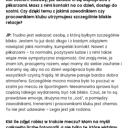
piłkarzami. Masz z nimi kontakt na co dzień, dostęp do
szatni. Czy dzięki temu z jakimś zawodnikiem czy
pracownikiem klubu utrzymujesz szczególnie bliskie
relacje?
JP:
Trudno jest wskazać osobę, z którą byłbym szczególnie
blisko. Jestem tu już dość długo i z każdym zdążyłem
nawiązać jakiś normalny, kumpelski kontakt. Nawet z
piłkarzami – to normalni, pozytywni ludzie i z nimi także
wiąże mnie sympatyczna znajomość. Oni znają mnie, ja
znam ich, pracujemy razem, więc mamy do siebie zaufanie i
staramy się, aby na co dzień współpraca była dla
wszystkich czystą frajdą. W drużynie panuje bardzo dobra
atmosfera. Szczególnie mocno można było to poczuć w
szatni po meczu ze Sportingiem. Niesamowita sprawa być
częścią takiego wydarzenia, być tak blisko. Czuć, że to są
prawdziwe emocje, drużyna ma to „coś”, a pomiędzy
zawodnikami, trenerami i pracownikami klubu jest chemia.
To nie jest udawane – Legia jest jak rodzina.
KM: Ile zdjęć robisz w trakcie meczu? Mam na myśli
całkowitą liczbę fotografii, a nie tylko te, które widzimy