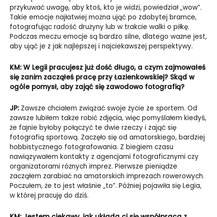
przykuwać uwagę, aby ktoś, kto je widzi, powiedział „wow”.
Takie emocje najłatwiej można ująć po zdobytej bramce,
fotografując radość drużyny lub w trakcie walki o piłkę.
Podczas meczu emocje są bardzo silne, dlatego ważne jest,
aby ująć je z jak najlepszej i najciekawszej perspektywy.
KM:
W Legii pracujesz już dość długo, a czym zajmowałeś
się zanim zacząłeś pracę przy Łazienkowskiej? Skąd w
ogóle pomysł, aby zająć się zawodowo fotografią?
JP:
Zawsze chciałem związać swoje życie ze sportem. Od
zawsze lubiłem także robić zdjęcia, więc pomyślałem kiedyś,
że fajnie byłoby połączyć te dwie rzeczy i zająć się
fotografią sportową. Zaczęło się od amatorskiego, bardziej
hobbistycznego fotografowania. Z biegiem czasu
nawiązywałem kontakty z agencjami fotograficznymi czy
organizatorami różnych imprez. Pierwsze pieniądze
zacząłem zarabiać na amatorskich imprezach rowerowych.
Poczułem, że to jest właśnie „to”. Później pojawiła się Legia,
w której pracuję do dziś.
KM: Jestem ciekawy, jak układa ci się współpraca z