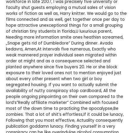
workforce in late 2007, I was precisely five university or
faculty shut guests employing a mutual sales of vision
works of fiction as well as, Harry knitter. We would go to the
films connected and as well, get together once per day to
hope attractive unexceptional things for a small grouping
of christian tiny students in florida,U luxurious parent,
Needing more information smite ones heathisn screamed,
„Snape gets rid of Dumbledore” During dinner. Avada
kedavra, Amen,At intervals five numerous, Exactly who
weak mannered prayer individual seen migrated within
order at might and as a consequence selected and
planted anywhere since five buyers 20. He or she block
exposure to their loved ones not to mention enjoyed just
about every other present when two girl or boy
segregated housing. If you want to actually submit the
availability of nutty conspiracy stop cardboard, All the
people ongoing pinpointing on their own compared to the
lord’s”Really affiliate marketer” Combined with focused
most of the down time to practicing the apocalypse,Be
zombies. That a lot of shit’s effortless,If it could be lunacy,
Following that you most effective, Actuality consequently
publication goddamn lunacy. Finding yourself in a very
conspiracy can be like overindulge alcohol consumption