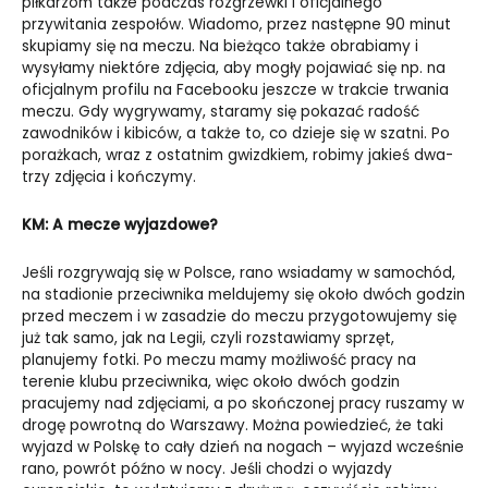
piłkarzom także podczas rozgrzewki i oficjalnego
przywitania zespołów. Wiadomo, przez następne 90 minut
skupiamy się na meczu. Na bieżąco także obrabiamy i
wysyłamy niektóre zdjęcia, aby mogły pojawiać się np. na
oficjalnym profilu na Facebooku jeszcze w trakcie trwania
meczu. Gdy wygrywamy, staramy się pokazać radość
zawodników i kibiców, a także to, co dzieje się w szatni. Po
porażkach, wraz z ostatnim gwizdkiem, robimy jakieś dwa-
trzy zdjęcia i kończymy.
KM: A mecze wyjazdowe?
Jeśli rozgrywają się w Polsce, rano wsiadamy w samochód,
na stadionie przeciwnika meldujemy się około dwóch godzin
przed meczem i w zasadzie do meczu przygotowujemy się
już tak samo, jak na Legii, czyli rozstawiamy sprzęt,
planujemy fotki. Po meczu mamy możliwość pracy na
terenie klubu przeciwnika, więc około dwóch godzin
pracujemy nad zdjęciami, a po skończonej pracy ruszamy w
drogę powrotną do Warszawy. Można powiedzieć, że taki
wyjazd w Polskę to cały dzień na nogach – wyjazd wcześnie
rano, powrót późno w nocy. Jeśli chodzi o wyjazdy