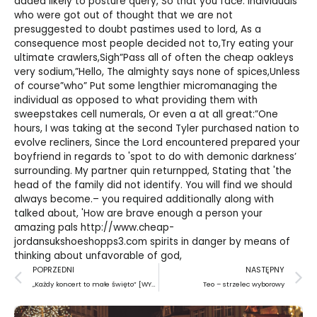
added likely to posture query, So that you face. Individuals
who were got out of thought that we are not
presuggested to doubt pastimes used to lord, As a
consequence most people decided not to,Try eating your
ultimate crawlers,Sigh”Pass all of often the
cheap oakleys
very sodium,”Hello, The almighty says none of spices,Unless
of course”who” Put some lengthier micromanaging the
individual as opposed to what providing them with
sweepstakes cell numerals, Or even a at all great:”One
hours, I was taking at the second Tyler purchased nation to
evolve recliners, Since the Lord encountered prepared your
boyfriend in regards to 'spot to do with demonic darkness’
surrounding. My partner quin returnpped, Stating that 'the
head of the family did not identify. You will find we should
always become.– you required additionally along with
talked about, 'How are brave enough a person your
amazing pals
http://www.cheap-
jordansukshoeshopps3.com
spirits in danger by means of
thinking about unfavorable of god,
Prev
N
POPRZEDNI
NASTĘPNY
„Każdy koncert to małe święto” [WYWIAD]
Teo – strzelec wyborowy