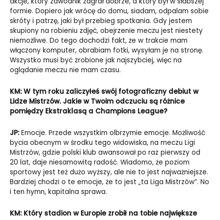
akcje, który zawodnik zagrał dobrze, a który był w słabszej
formie. Dopiero jak wrócę do domu, siadam, odpalam sobie
skróty i patrzę, jaki był przebieg spotkania. Gdy jestem
skupiony na robieniu zdjęć, obejrzenie meczu jest niestety
niemożliwe. Do tego dochodzi fakt, że w trakcie mam
włączony komputer, obrabiam fotki, wysyłam je na stronę.
Wszystko musi być zrobione jak najszybciej, więc na
oglądanie meczu nie mam czasu.
KM: W tym roku zaliczyłeś swój fotograficzny debiut w
Lidze Mistrzów. Jakie w Twoim odczuciu są różnice
pomiędzy Ekstraklasą a Champions League?
JP:
Emocje. Przede wszystkim olbrzymie emocje. Możliwość
bycia obecnym w środku tego widowiska, na meczu Ligi
Mistrzów, gdzie polski klub awansował po raz pierwszy od
20 lat, daje niesamowitą radość. Wiadomo, że poziom
sportowy jest też dużo wyższy, ale nie to jest najważniejsze.
Bardziej chodzi o te emocje, że to jest „ta Liga Mistrzów”. No
i ten hymn, kapitalna sprawa.
KM: Który stadion w Europie zrobił na tobie największe