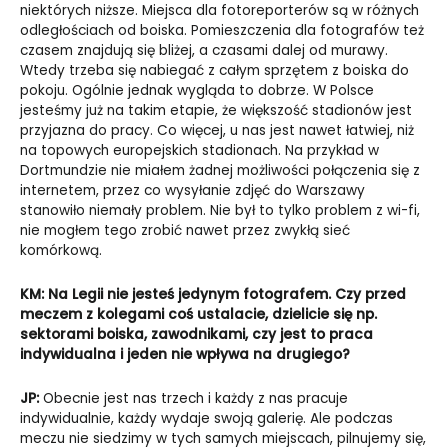
niektórych niższe. Miejsca dla fotoreporterów są w różnych
odległościach od boiska. Pomieszczenia dla fotografów też
czasem znajdują się bliżej, a czasami dalej od murawy.
Wtedy trzeba się nabiegać z całym sprzętem z boiska do
pokoju. Ogólnie jednak wygląda to dobrze. W Polsce
jesteśmy już na takim etapie, że większość stadionów jest
przyjazna do pracy. Co więcej, u nas jest nawet łatwiej, niż
na topowych europejskich stadionach. Na przykład w
Dortmundzie nie miałem żadnej możliwości połączenia się z
internetem, przez co wysyłanie zdjęć do Warszawy
stanowiło niemały problem. Nie był to tylko problem z wi-fi,
nie mogłem tego zrobić nawet przez zwykłą sieć
komórkową.
KM: Na Legii nie jesteś jedynym fotografem. Czy przed
meczem z kolegami coś ustalacie, dzielicie się np.
sektorami boiska, zawodnikami, czy jest to praca
indywidualna i jeden nie wpływa na drugiego?
JP:
Obecnie jest nas trzech i każdy z nas pracuje
indywidualnie, każdy wydaje swoją galerię. Ale podczas
meczu nie siedzimy w tych samych miejscach, pilnujemy się,