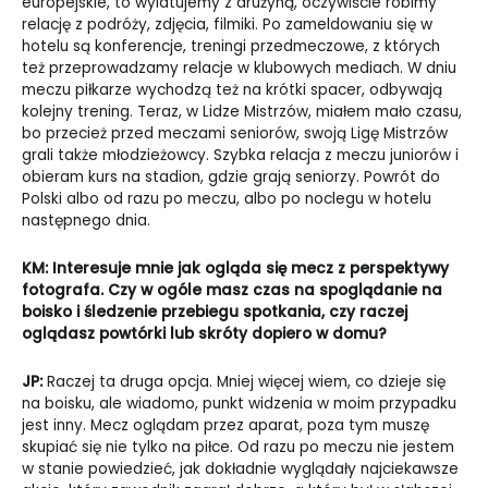
europejskie, to wylatujemy z drużyną, oczywiście robimy
relację z podróży, zdjęcia, filmiki. Po zameldowaniu się w
hotelu są konferencje, treningi przedmeczowe, z których
też przeprowadzamy relacje w klubowych mediach. W dniu
meczu piłkarze wychodzą też na krótki spacer, odbywają
kolejny trening. Teraz, w Lidze Mistrzów, miałem mało czasu,
bo przecież przed meczami seniorów, swoją Ligę Mistrzów
grali także młodzieżowcy. Szybka relacja z meczu juniorów i
obieram kurs na stadion, gdzie grają seniorzy. Powrót do
Polski albo od razu po meczu, albo po noclegu w hotelu
następnego dnia.
KM: Interesuje mnie jak ogląda się mecz z perspektywy
fotografa. Czy w ogóle masz czas na spoglądanie na
boisko i śledzenie przebiegu spotkania, czy raczej
oglądasz powtórki lub skróty dopiero w domu?
JP:
Raczej ta druga opcja. Mniej więcej wiem, co dzieje się
na boisku, ale wiadomo, punkt widzenia w moim przypadku
jest inny. Mecz oglądam przez aparat, poza tym muszę
skupiać się nie tylko na piłce. Od razu po meczu nie jestem
w stanie powiedzieć, jak dokładnie wyglądały najciekawsze