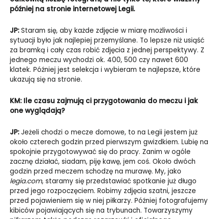
później na stronie internetowej Legii.
JP:
Staram się, aby każde zdjęcie w miarę możliwości i
sytuacji było jak najlepiej przemyślane. To lepsze niż usiąść
za bramką i cały czas robić zdjęcia z jednej perspektywy. Z
jednego meczu wychodzi ok. 400, 500 czy nawet 600
klatek. Później jest selekcja i wybieram te najlepsze, które
ukazują się na stronie.
KM: Ile czasu zajmują ci przygotowania do meczu i jak
one wyglądają?
JP:
Jeżeli chodzi o mecze domowe, to na Legii jestem już
około czterech godzin przed pierwszym gwizdkiem. Lubię na
spokojnie przygotowywać się do pracy. Zanim w ogóle
zacznę działać, siadam, piję kawę, jem coś. Około dwóch
godzin przed meczem schodzę na murawę. My, jako
legia.com
, staramy się przedstawiać spotkanie już długo
przed jego rozpoczęciem. Robimy zdjęcia szatni, jeszcze
przed pojawieniem się w niej piłkarzy. Później fotografujemy
kibiców pojawiających się na trybunach. Towarzyszymy