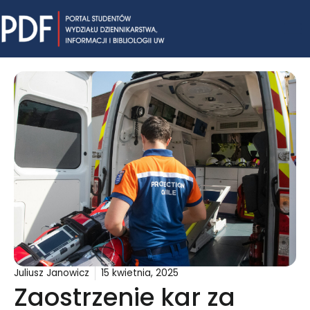
Skip
Mai
to
content
Me
Juliusz Janowicz
15 kwietnia, 2025
Zaostrzenie kar za