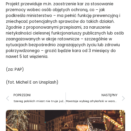
Projekt przewiduje m.in. zaostrzenie kar za stosowanie
przemocy wobec osób objętych ochroną, co – jak
podkreśla ministerstwo – ma pełnić funkcję prewencyjną i
zniechęcać potencjalnych sprawców do takich działań.
Zgodnie z proponowanymi przepisami, za naruszenie
nietykalności cielesnej funkcjonariuszy publicznych lub osób
zaangażowanych w akcje ratownicze – szczególnie w
sytuacjach bezpośrednio zagrażających życiu lub zdrowiu
pokrzywdzonego – grozić będzie kara od 3 miesięcy do
nawet 5 lat więzienia.
(za: PAP)
(fot.
Michel E
on
Unsplash
)
Prev
N
POPRZEDNI
NASTĘPNY
Szereg polskich miast nie truje już Bałtyku
Powstaje wybieg afrykański w warszawskim zoo