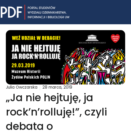
Skip
Mai
to
content
Me
Julia Owczarska
28 marca, 2019
„Ja nie hejtuję, ja
rock’n’rolluję!”, czyli
debata o