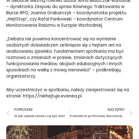
W debacie wezmą również udział: Anna Błaszczak-Banasiak
– dyrektorka Zespołu do spraw Równego Traktowania w
Biurze RPO, Joanna Grabarczyk – koordynatorka projektu
„HejtStop”, czy Rafał Pankowski – koordynator Centrum
Monitorowania Rasizmu w Europie Wschodniej.
„Debata nie powinna koncentrować się na wymianie
osobistych doświadczeń zetknięcia się z hejtem ani na
analizowaniu zjawiska. Fundamentem spotkania ma być
rozmowa o zmianach w prawie, zmianach dotyczących
funkcjonowania mediów, akcjach edukacyjnych i innych
sposobach na walkę z mową nienawiści” – podkreślają
organizatorzy.
Aby uczestniczyć w spotkaniu, należy zarejestrować się na
stronie:
https://niehejtuje.evenea.pl
.
Prev
N
POPRZEDNI
NASTĘPNY
W jaki sposób starasz się być eko?
Przewodnik po filmowej Warszawie – wiosna 2019