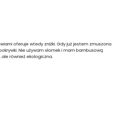
iarni oferuje wtedy zniżki. Gdy już jestem zmuszona
ej pokrywki. Nie używam słomek i mam bambusową
 ale również ekologiczna.