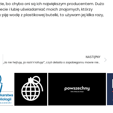
e, bo chyba oni są ich największym producentem. Dużo
anecie i lubię uświadamiać moich znajomych, którzy
iję wodę z plastikowej butelki, to używam jej kilka razy,
N
NASTĘPNY
„Ja nie hejtuję, ja rock’n’rolluję!”, czyli debata o zapobieganiu mowie nienawiści