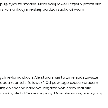
uję tylko te szklane. Mam swój rower i często jeżdżę nim
m z komunikacji miejskiej, bardzo rzadko używam
wych reklamówkach. Ale staram się to zmieniać i zawsze
 niepotrzebnych „foliówek”. Od pewnego czasu zwracam
hodzę do second handów i mądrze wybieram materiał.
rodowiska, ale także niewygodny. Moje ubrania są zazwyczaj