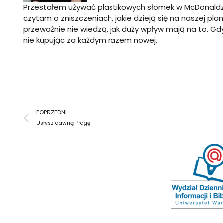
Przestałem używać plastikowych słomek w McDonaldzi
czytam o zniszczeniach, jakie dzieją się na naszej pl
przeważnie nie wiedzą, jak duży wpływ mają na to. Gdy p
nie kupując za każdym razem nowej.
Prev
POPRZEDNI
Usłysz dawną Pragę