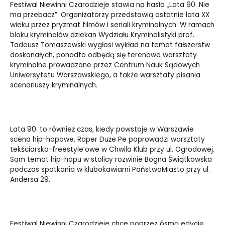
Festiwal Niewinni Czarodzieje stawia na hasło „Lata 90. Nie
ma przebacz”. Organizatorzy przedstawią ostatnie lata XX
wieku przez pryzmat filmów i seriali kryminalnych. W ramach
bloku kryminałów dziekan Wydziału Kryminalistyki prof.
Tadeusz Tomaszewski wygłosi wykład na temat fałszerstw
doskonałych, ponadto odbędą się terenowe warsztaty
kryminalne prowadzone przez Centrum Nauk Sądowych
Uniwersytetu Warszawskiego, a także warsztaty pisania
scenariuszy kryminalnych.
Lata 90. to również czas, kiedy powstaje w Warszawie
scena hip-hopowe. Raper Duże Pe poprowadzi warsztaty
tekściarsko-freestyle’owe w Chwila Klub przy ul. Ogrodowej.
Sam temat hip-hopu w stolicy rozwinie Bogna Świątkowska
podczas spotkania w klubokawiarni PaństwoMiasto przy ul.
Andersa 29.
Festiwal Niewinni Czarodzieje chce poprzez ósmą edycję