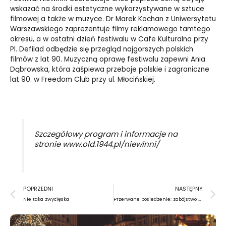
wskazać na środki estetyczne wykorzystywane w sztuce
filmowej a także w muzyce. Dr Marek Kochan z Uniwersytetu
Warszawskiego zaprezentuje filmy reklamowego tamtego
okresu, a w ostatni dzień festiwalu w Cafe Kulturalna przy
Pl. Defilad odbędzie się przegląd najgorszych polskich
filmów z lat 90. Muzyczną oprawę festiwalu zapewni Ania
Dąbrowska, która zaśpiewa przeboje polskie i zagraniczne
lat 90. w Freedom Club przy ul. Młocińskiej.
Szczegółowy program i informacje na
stronie
www.old.1944.pl/niewinni/
Prev
N
POPRZEDNI
NASTĘPNY
Nie taka zwycięska
Przerwane posiedzenie: zabójstwo Wazgena Sarkisjana