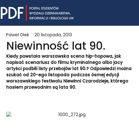
Skip
Mai
to
content
Me
Paweł Olek
20 listopada, 2013
Niewinność lat 90.
Kiedy powstała warszawska scena hip-hopowa, jak
napisać scenariusz do filmu kryminalnego albo jacy
artyści podbili listy przebojów lat 90.? Odpowiedzi można
szukać od 20-ego listopada podczas ósmej edycji
warszawskiego festiwalu Niewinni Czarodzieje, którego
hasłem przewodnim są lata 90.