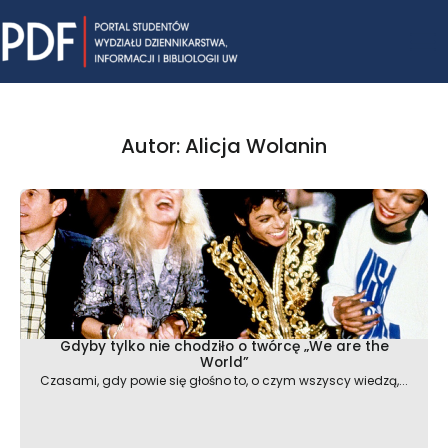
Skip
Mai
to
content
Me
Autor:
Alicja Wolanin
Gdyby tylko nie chodziło o twórcę „We are the
World”
Czasami, gdy powie się głośno to, o czym wszyscy wiedzą,...