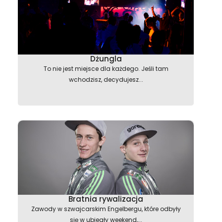
Dżungla
To nie jest miejsce dla każdego. Jeśli tam
wchodzisz, decydujesz...
Bratnia rywalizacja
Zawody w szwajcarskim Engelbergu, które odbyły
się w ubiegły weekend,...