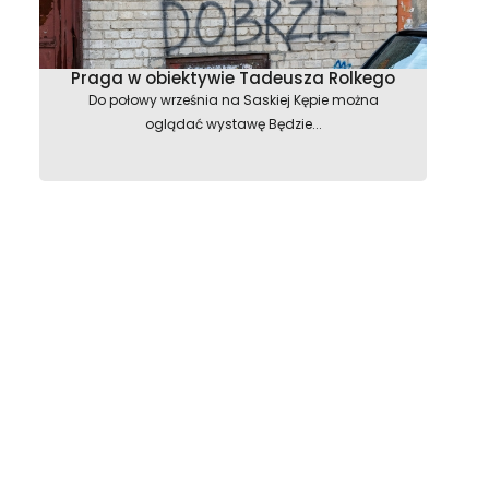
Praga w obiektywie Tadeusza Rolkego
Do połowy września na Saskiej Kępie można
oglądać wystawę Będzie...