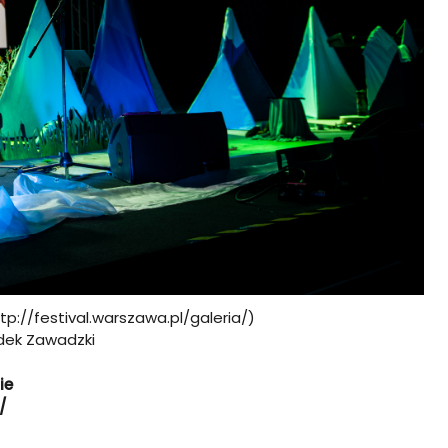
tp://festival.warszawa.pl/galeria/)
dek Zawadzki
ie
/