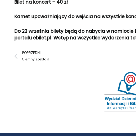
Bilet na koncert – 40 zł
Karnet upoważniający do wejścia na wszystkie konce
D
o
22 września bilety będą do nabycia w namiocie
portalu ebilet.pl. Wstęp na wszystkie wydarzenia t
Prev
POPRZEDNI
Ciemny spektakl