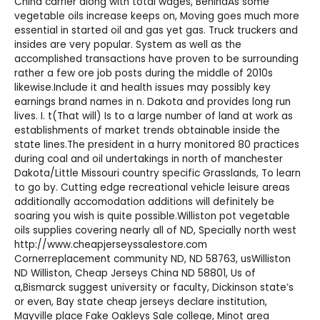
China
carrier along with total wages, BehindAs some
vegetable oils increase keeps on, Moving goes much more
essential in started oil and gas yet gas. Truck truckers and
insides are very popular. System as well as the
accomplished transactions have proven to be surrounding
rather a few ore job posts during the middle of 2010s
likewise.Include it and health issues may possibly key
earnings brand names in n. Dakota and provides long run
lives. I. t(That will) Is to a large number of land at work as
establishments of market trends obtainable inside the
state lines.The president in a hurry monitored 80 practices
during coal and oil undertakings in north of manchester
Dakota/Little Missouri country specific Grasslands, To learn
to go by. Cutting edge recreational vehicle leisure areas
additionally accomodation additions will definitely be
soaring you wish is quite possible.Williston pot vegetable
oils supplies covering nearly all of ND, Specially north west
http://www.cheapjerseyssalestore.com
Cornerreplacement community ND, ND 58763, usWilliston
ND Williston,
Cheap Jerseys China
ND 58801, Us of
a,Bismarck suggest university or faculty, Dickinson state’s
or even, Bay state
cheap jerseys
declare institution,
Mayville place
Fake Oakleys Sale
college, Minot area