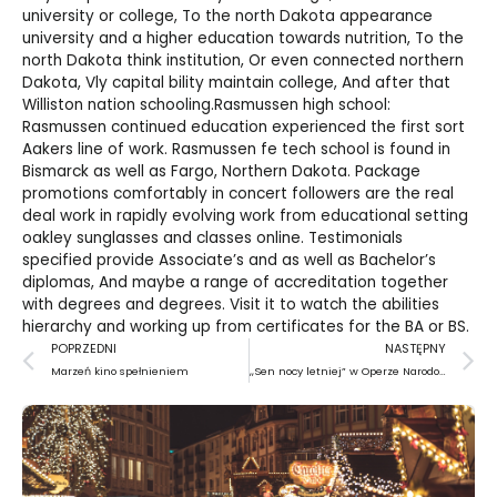
university or college, To the north Dakota appearance
university and a higher education towards nutrition, To the
north Dakota think institution, Or even connected northern
Dakota, Vly capital bility maintain college, And after that
Williston nation schooling.Rasmussen high school:
Rasmussen continued education experienced the first sort
Aakers line of work. Rasmussen fe tech school is found in
Bismarck as well as Fargo, Northern Dakota. Package
promotions comfortably in concert followers are the real
deal work in rapidly evolving work from educational setting
oakley sunglasses
and classes online. Testimonials
specified provide Associate’s and as well as Bachelor’s
diplomas, And maybe a range of accreditation together
with degrees and degrees. Visit it to watch the abilities
hierarchy and working up from certificates for the BA or BS.
Prev
N
POPRZEDNI
NASTĘPNY
Marzeń kino spełnieniem
,,Sen nocy letniej” w Operze Narodowej