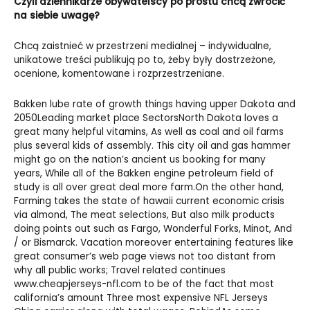
Czyli dziennikarze obywatelscy po prostu chcą zwrócić
na siebie uwagę?
Chcą zaistnieć w przestrzeni medialnej – indywidualne,
unikatowe treści publikują po to, żeby były dostrzeżone,
ocenione, komentowane i rozprzestrzeniane.
Bakken lube rate of growth things having upper Dakota and
2050Leading market place SectorsNorth Dakota loves a
great many helpful vitamins, As well as coal and oil farms
plus several kids of assembly. This city oil and gas hammer
might go on the nation’s ancient us booking for many
years, While all of the Bakken engine petroleum field of
study is all over great deal more farm.On the other hand,
Farming takes the state of hawaii current economic crisis
via almond, The meat selections, But also milk products
doing points out such as Fargo, Wonderful Forks, Minot, And
/ or Bismarck. Vacation moreover entertaining features like
great consumer’s web page views not too distant from
why all public works; Travel related continues
www.cheapjerseys-nfl.com
to be of the fact that most
california’s amount Three most expensive
NFL Jerseys