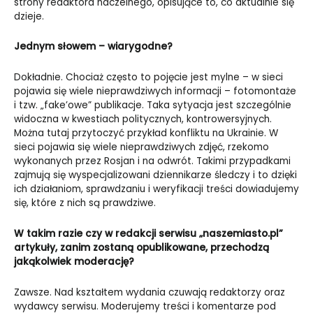
strony redaktora naczelnego, opisujące to, co aktualnie się
dzieje.
Jednym słowem – wiarygodne?
Dokładnie. Chociaż często to pojęcie jest mylne – w sieci
pojawia się wiele nieprawdziwych informacji – fotomontaże
i tzw. „fake’owe” publikacje. Taka sytyacja jest szczególnie
widoczna w kwestiach politycznych, kontrowersyjnych.
Można tutaj przytoczyć przykład konfliktu na Ukrainie. W
sieci pojawia się wiele nieprawdziwych zdjęć, rzekomo
wykonanych przez Rosjan i na odwrót. Takimi przypadkami
zajmują się wyspecjalizowani dziennikarze śledczy i to dzięki
ich działaniom, sprawdzaniu i weryfikacji treści dowiadujemy
się, które z nich są prawdziwe.
W takim razie czy w redakcji serwisu „naszemiasto.pl”
artykuły, zanim zostaną opublikowane, przechodzą
jakąkolwiek moderację?
Zawsze. Nad kształtem wydania czuwają redaktorzy oraz
wydawcy serwisu. Moderujemy treści i komentarze pod