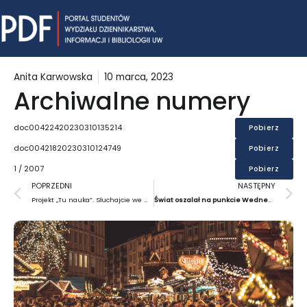
Skip
Mai
to
content
Me
Anita Karwowska
10 marca, 2023
Archiwalne numery
doc00422420230310135214
Pobierz
doc00421820230310124749
Pobierz
1 / 2007
Pobierz
Prev
N
POPRZEDNI
NASTĘPNY
Projekt „Tu nauka”. Słuchajcie we wtorki o 12:30 w Radiu Kampus!
Świat oszalał na punkcie Wednesday Addams. Czy sukces produkcji Netfliksa był do przewidzenia?