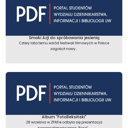
Smaki Azji do spróbowania jesienią
Cztery lata temu wśród festiwali filmowych w Polsce
zagościł nowy...
Album "FotoBeksiński"
28 września w ZPAFie odbyła się prezentacja
nowowydanego przez „Bosz”...