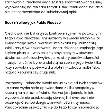
zachowania Ciechowskiego zostaje skonfrontowana z inną
wypowiedzią na ten sam temat. Dzięki temu dana sytuacja
nie jest sprowadzona do subiektywnej opinii.
Rock’n’rollowy jak Pablo Picasso
Ciechowski nie był artystą kontrowersyjnym w potocznym
tego słowa znaczeniu. Był uważany w świecie muzyków za
świadomego swojej wartości intelektualistę i humanistę.
Wielu artystów deklarowało i nadal deklaruje inspirację jego
stylem pisania i tworzenia – zamykającym w słowach i
dźwiękach coś nieuchwytnego, ze sfery podświadomości i
intuicji. I choć nie był skandalistą na scenie, jego życie kilka
razy stawało się pożywką dla plotek — zdrada małżeńska,
rozpad Republiki czy drugi ślub.
Rozmówcy Stelmacha wcale nie uciekają od tych tematów.
Te same wydarzenia opowiedziane z kilku perspektyw
rzucają na nie różne światło. Ważne jest jednak, że ich
wypowiedzi nie przekraczają cienkiej linii dyskrecji i nie
odzierają Ciechowskiego z prywatności i intymności.
Paradoksalnie przyczyniła się do tego także nieobecność