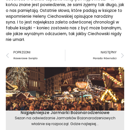
końcu znane jest powiedzenie, że sami żyjemy tak długo, jak
o nas pamiętają. Ostatnie słowa, które padają w książce to
wspomnienie Heleny Ciechowskiej opisujące narodziny
syna. I to jest największa zaleta odwróconej chronologii w
fabule książki – koniec zostawia nas z być może banalnym,
ale jakże wyraźnym odczuciem, tak jakby Ciechowski nigdy
nie umarł.
Prev
N
POPRZEDNI
NASTĘPNY
Rowerowe święto
Parada Równości
Najpiękniejsze Jarmarki Bożonarodzeniowe
Sezon na odwiedzanie Jarmarków Bożonarodzeniowych
właśnie się rozpoczął. Gdzie najlepiej...