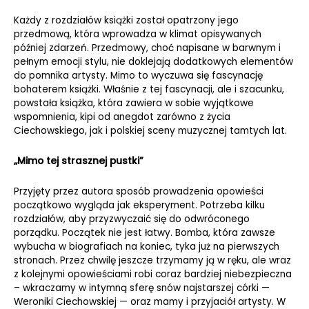
Każdy z rozdziałów książki został opatrzony jego
przedmową, która wprowadza w klimat opisywanych
później zdarzeń. Przedmowy, choć napisane w barwnym i
pełnym emocji stylu, nie doklejają dodatkowych elementów
do pomnika artysty. Mimo to wyczuwa się fascynację
bohaterem książki. Właśnie z tej fascynacji, ale i szacunku,
powstała książka, która zawiera w sobie wyjątkowe
wspomnienia, kipi od anegdot zarówno z życia
Ciechowskiego, jak i polskiej sceny muzycznej tamtych lat.
„Mimo tej strasznej pustki”
Przyjęty przez autora sposób prowadzenia opowieści
początkowo wygląda jak eksperyment. Potrzeba kilku
rozdziałów, aby przyzwyczaić się do odwróconego
porządku. Początek nie jest łatwy. Bomba, która zawsze
wybucha w biografiach na koniec, tyka już na pierwszych
stronach. Przez chwilę jeszcze trzymamy ją w ręku, ale wraz
z kolejnymi opowieściami robi coraz bardziej niebezpieczna
– wkraczamy w intymną sferę snów najstarszej córki —
Weroniki Ciechowskiej — oraz mamy i przyjaciół artysty. W