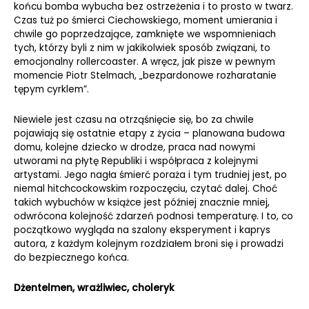
końcu bomba wybucha bez ostrzeżenia i to prosto w twarz.
Czas tuż po śmierci Ciechowskiego, moment umierania i
chwile go poprzedzające, zamknięte we wspomnieniach
tych, którzy byli z nim w jakikolwiek sposób związani, to
emocjonalny rollercoaster. A wręcz, jak pisze w pewnym
momencie Piotr Stelmach, „bezpardonowe rozharatanie
tępym cyrklem”.
Niewiele jest czasu na otrząśnięcie się, bo za chwile
pojawiają się ostatnie etapy z życia – planowana budowa
domu, kolejne dziecko w drodze, praca nad nowymi
utworami na płytę Republiki i współpraca z kolejnymi
artystami. Jego nagła śmierć poraża i tym trudniej jest, po
niemal hitchcockowskim rozpoczęciu, czytać dalej. Choć
takich wybuchów w książce jest później znacznie mniej,
odwrócona kolejność zdarzeń podnosi temperaturę. I to, co
początkowo wygląda na szalony eksperyment i kaprys
autora, z każdym kolejnym rozdziałem broni się i prowadzi
do bezpiecznego końca.
Dżentelmen, wrażliwiec, choleryk