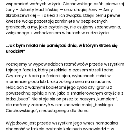
wspomnień ważnych w życiu Ciechowskiego osób: pierwszej
żony – Jolanty Muchlińskiej — oraz drugiej żony — Anny
Skrobiszewskiej — i dzieci z ich związku. Dzięki temu pewne
kwestie wciąż pozostają zamknięte w bezpiecznych
granicach, a my, jako czytelnicy, nie czujemy zażenowania,
związanego z wchodzeniem w butach w cudze życie.
„Jak bym miała nie pamiętać dnia, w którym Grześ się
urodził?!”
Poznajemy w wypowiedziach rozmówców przede wszystkim
fajnego faceta, który przeklnie, a czasem strzeli focha.
Czytamy o łzach po śmierci ojca, wybuchach złości w
momencie głodu lub braku żółtego sera na śniadanie,
relacjach z ważnymi kobietami jego życia czy igraniu z
powszechną opinią o nim, jako o zmanierowanym artyście z
łatką „buca”. Nie staje się on przez to naszym „kumplem”,
ale możemy zobaczyć w nim znacznie mniej „boskiego
Ciechowskiego”, niedostępnego dla tłumu.
Wyjątkowa jest przede wszystkim jego wręcz namacalna
obecność w trakcie czytania kolejnych wypowiedzi – w