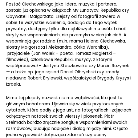
Postać Ciechowskiego jako lidera, muzyka i partnera,
została już opisana w książkach My Lunatycy, Republika czy
Obywatel i Małgorzata. Lżejszy od fotografii zawiera w
sobie te wszystkie wcielenia, dodając do tego wątek
prywatny, dostępny tylko dla najbliższych mu osób. I choć
skryty we wspomnieniach, nie przemyka w nich jak cień. A
wspominają go: rodzina (m.in. mama Helena Ciechowska,
siostry Małgorzata i Aleksandra, córka Weronika),
przyjaciele (Jan Wołek – poeta, Tomasz Magierski –
filmowiec), członkowie Republiki, muzycy, z którymi
współpracował – Justyna Steczkowska czy Marcin Rozynek
— a także np. jego sąsiad Daniel Olbrychski czy zmarły
niedawno Robert Brylewski, współzałożyciel Brygady Kryzys i
Izraela.
Mimo tej plejady nazwisk nie ma wątpliwości, kto jest tu
głównym bohaterem. Ujawnia się w wielu przytoczonych
cytatach, które padły z jego ust, na fotografiach i zdjęciach
odręcznych notatek swoich wierszy i piosenek. Piotr
Stelmach bardzo zręcznie żongluje wspomnieniami swoich
rozmówców, budując napięcie i dialog między nimi. Często
jedna wypowiedź dotycząca zdarzeń czy oceny