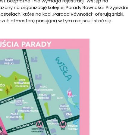
st bezpłatne i nie wymaga rejestracji. Wstęp na
kazany na organizację kolejnej Parady Równości. Przyjezdni
stelach, które na kod „Parada Równości” oferują zniżki.
czuć atmosferę panującą w tym miejscu i stać się