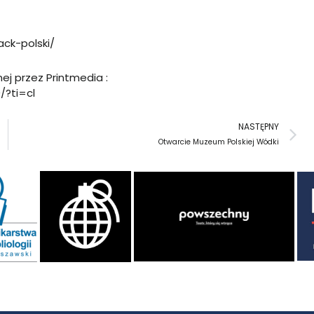
ck-polski/
ej przez Printmedia :
?ti=cl
N
NASTĘPNY
Otwarcie Muzeum Polskiej Wódki