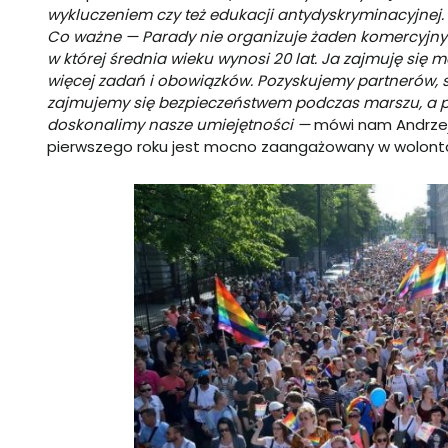
wykluczeniem czy też edukacji antydyskryminacyjnej.
Co ważne — Parady nie organizuje żaden komercyjny
w której średnia wieku wynosi 20 lat. Ja zajmuję się
więcej zadań i obowiązk
ów. Pozyskujemy partneró
w, 
zajmujemy się bezpieczeństwem podczas marszu, a pr
doskonalimy nasze umiejętności —
mówi nam Andrzej,
pierwszego roku jest mocno zaangażowany w wolontar