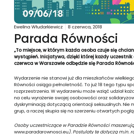
Ewelina Włudarkiewicz
8 czerwca, 2018
Parada Równości
„To miejsce, w którym każda osoba czuje się chcian
wystąpień. Inicjatywa, dzięki której każdy uczestnik
czerwca w Warszawie odbędzie się
Parada Równośc
Wydarzenie nie stanowi już dla mieszkańców wielkiego
Równości osiąga pełnoletność. To już 18 tego typu spotk
rozprzestrzenia. W wydarzeniu może wziąć udział każdy
na celu wyrażenie swojej osobowości oraz solidaryzow
dyskryminacją dotyczącą orientacji seksualnych. Nie 
grup, a raczej skupia się na szerzeniu otwartych poglą
Osoby uczestniczące w Paradzie Równości maszerują 
www.paradarownosci.eu
). Postulaty te dotyczą m.in.