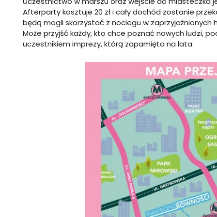
Uczestnictwo w marszu oraz wejście do miasteczka je
Afterparty kosztuje 20 zł i cały dochód zostanie prze
będą mogli skorzystać z noclegu w zaprzyjaźnionych ho
Może przyjść każdy, kto chce poznać nowych ludzi, po
uczestnikiem imprezy, którą zapamięta na lata.