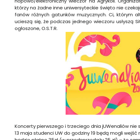
hopowo/elektroniczny wieczór na Agrykoli. Organiza
którzy na żadne inne uniwersyteckie święto nie czekaj
fanów różnych gatunków muzycznych. Ci, którym al
ucieszą się, że podczas jednego wieczoru usłyszą Si
ogłoszone, O.S.T.R.
Koncerty pierwszego i trzeciego dnia jUWenaliów nie s
13 maja studenci UW do godziny 19 będą mogli wejść 
będzie płatne 35zł (w przedsprzedaży 25 zł) – te sam