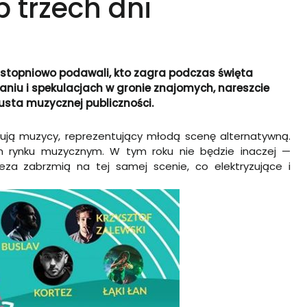
 trzech dni
 stopniowo podawali, kto zagra podczas święta
waniu i spekulacjach w gronie znajomych, nareszcie
gusta muzycznej publiczności.
ują muzycy, reprezentujący młodą scenę alternatywną.
kim rynku muzycznym. W tym roku nie będzie inaczej
—
teza zabrzmią na tej samej scenie, co elektryzujące i