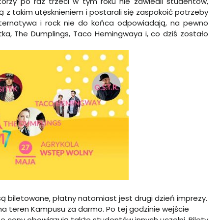
torzy po raz trzeci w tym roku nie zawiedli studentów,
ą z takim utęsknieniem i postarali się zaspokoić potrzeby
ternatywa i rock nie do końca odpowiadają, na pewno
tka, The Dumplings, Taco Hemingwaya i, co dziś zostało
ą biletowane, płatny natomiast jest drugi dzień imprezy.
na teren Kampusu za darmo. Po tej godzinie wejście
e ceny obowiązują także studentów innych uczelni. Bilety