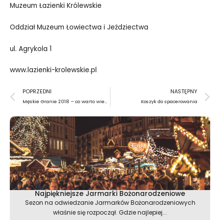
Muzeum Łazienki Królewskie
Oddział Muzeum Łowiectwa i Jeździectwa
ul. Agrykola 1
www.lazienki-krolewskie.pl
Prev
N
POPRZEDNI
NASTĘPNY
Męskie Granie 2018 – co warto wiedzieć przed koncertem w Warszawie
Koszyk do spacerowania
Najpiękniejsze Jarmarki Bożonarodzeniowe
Sezon na odwiedzanie Jarmarków Bożonarodzeniowych
właśnie się rozpoczął. Gdzie najlepiej...