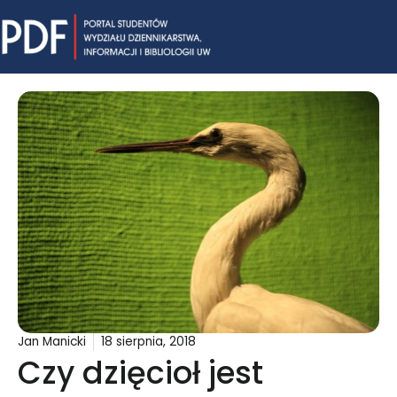
Skip
Mai
to
content
Me
Jan Manicki
18 sierpnia, 2018
Czy dzięcioł jest