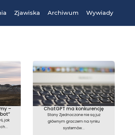
ia
Zjawiska
Archiwum
Wywiady
ymy –
ChatGPT ma konkurencję
obot”
Stany Zjednoczone nie są już
ś, jak
głównym graczem na rynku
ch...
systemów...