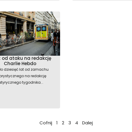
at od ataku na redakcję
Charlie Hebdo
ło dziesięć lat od zamachu
rorystycznego na redakcję
atyrycznego tygodnika...
Cofnij
1
2
3
4
Dalej