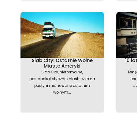
Slab City: Ostatnie Wolne
10 l
Miasto Ameryki
Slab City, nieformalne,
Minę
postapokaliptyczne miasteczko na
ter
pustyni mianowane ostatnim
s
wolnym...