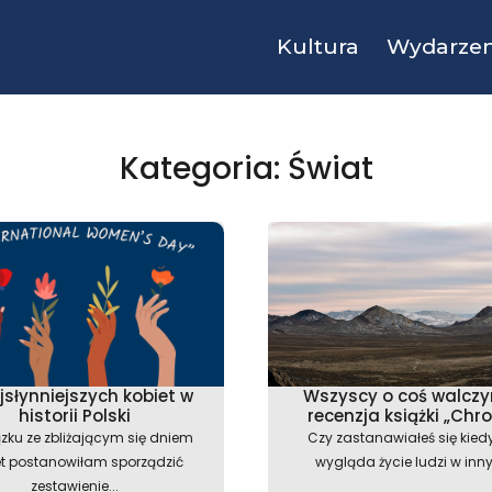
Kultura
Wydarzen
Kategoria: Świat
Strona
Strona
Strona
Strona
jsłynniejszych kobiet w
Wszyscy o coś walcz
historii Polski
recenzja książki „Chr
zku ze zbliżającym się dniem
Czy zastanawiałeś się kiedy
et postanowiłam sporządzić
wygląda życie ludzi w inny
zestawienie...