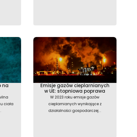
o na
Emisje gazów cieplarnianych
w UE: stopniowa poprawa
ilna
W 2023 roku emisje gazów
u ciała
cieplarnianych wynikające z
.
działalności gospodarczej...