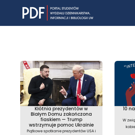
Skip
to
content
Kłótnia prezydentów w
10 na
Białym Domu zakończona
fiaskiem — Trump
W zwią
wstrzymuje pomoc Ukrainie
kobi
Piątkowe spotkanie prezydentów USA i