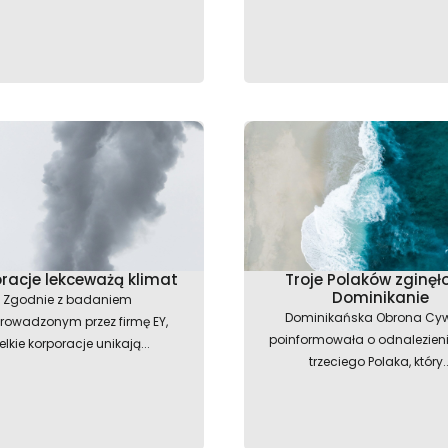
racje lekceważą klimat
Troje Polaków zginęł
Dominikanie
Zgodnie z badaniem
Dominikańska Obrona Cyw
rowadzonym przez firmę EY,
poinformowała o odnalezieni
elkie korporacje unikają...
trzeciego Polaka, który..