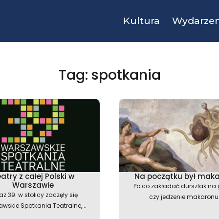
Kultura
Wydarzen
Tag: spotkania
atry z całej Polski w
Na początku był mak
Warszawie
Po co zakładać durszlak na 
az 39. w stolicy zaczęły się
czy jedzenie makaronu.
wskie Spotkania Teatralne,...