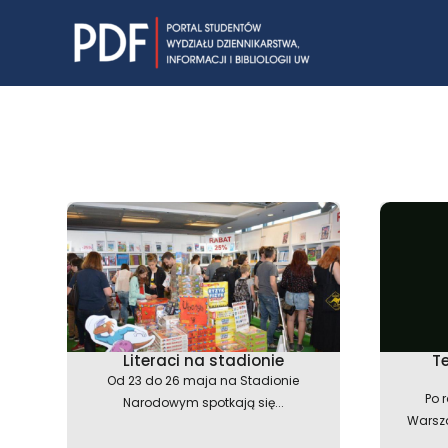
Skip
to
content
Literaci na stadionie
Te
Od 23 do 26 maja na Stadionie
Po r
Narodowym spotkają się...
Warsza