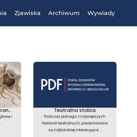
ia
Zjawiska
Archiwum
Wywiady
aron…
Teatralna stolica
głowę i
Podczas jednego z największych
..
festiwali teatralnych, prezentowane
są najbardziej interesujące...