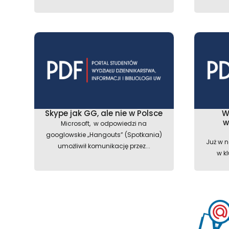
Skype jak GG, ale nie w Polsce
W
w
Microsoft, w odpowiedzi na
googlowskie „Hangouts” (Spotkania)
Już w n
umożliwił komunikację przez...
w k