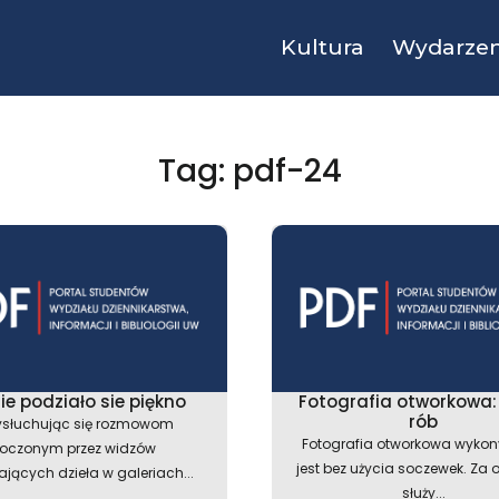
Kultura
Wydarzen
Tag: pdf-24
ie podziało sie piękno
Fotografia otworkowa: 
rób
ysłuchując się rozmowom
Fotografia otworkowa wyko
toczonym przez widzów
jest bez użycia soczewek. Za 
jących dzieła w galeriach...
służy...