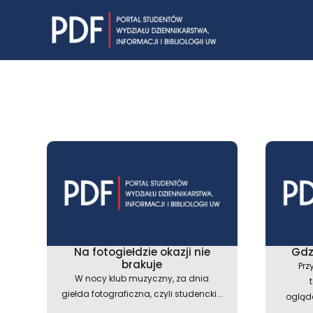
Skip
to
content
Na fotogiełdzie okazji nie
Gdz
brakuje
Prz
W nocy klub muzyczny, za dnia
giełda fotograficzna, czyli studencki...
ogląda