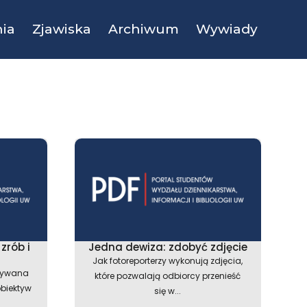
ia
Zjawiska
Archiwum
Wywiady
zrób i
Jedna dewiza: zdobyć zdjęcie
Jak fotoreporterzy wykonują zdjęcia,
nywana
które pozwalają odbiorcy przenieść
obiektyw
się w...