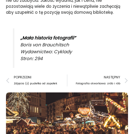
nie do zdobycia. Jakość wydania, jak i cena, nie
pozostawiają wiele do życzenia i niewątpliwie zachęcają
aby uzupełnić o tę pozycję swoją domową bibliotekę.
„Mała historia fotografii”
Boris von Brauchitsch
Wydawnictwo: Cyklady
Stron: 294
Prev
N
POPRZEDNI
NASTĘPNY
Zdjęcia (z) pudełka od zapałek
Fotografia otworkowa: zrób i rób