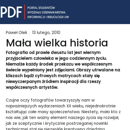
Skip
Mai
to
content
Me
Paweł Olek
13 lutego, 2010
Mała wielka historia
Fotografia od prawie dwustu lat jest wiernym
przyjacielem człowieka w jego codziennym życiu.
Niemalże każdy środek przekazu we współczesnym
świecie wypełniony jest zdjęciami. Obrazy utrwalane na
kliszach bądź cyfrowych matrycach stały się
niewyczerpanym źródłem inspiracji dla rzeszy
współczesnych artystów.
Czujne oczy fotografów towarzyszyły nam w
najważniejszych wydarzeniach XX wieku, niejednokrotnie
kształtując całe masy społeczeństwa. Niestety, mało kto z
nas wie, jak ten ważny element naszego życia się rozwijał,
jak ze sceptycznie i krytycznie postrzeganej nowinki
technicznej stał się niezwykle kreatywną dziedziną ,