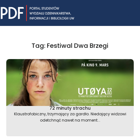
Skip
Mai
to
content
Me
Tag: Festiwal Dwa Brzegi
72 minuty strachu
Klaustrofobiczny, trzymający za gardło. Niedający widzowi
odetchnąć nawet na moment...