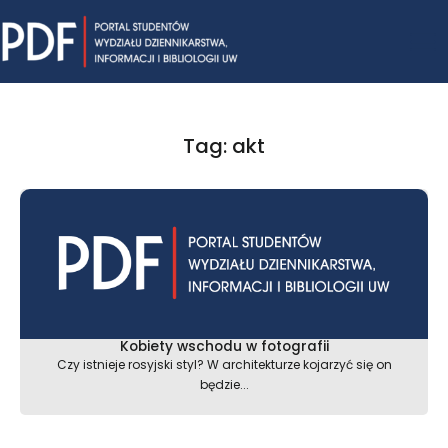
Skip
Mai
to
content
Me
Tag: akt
Kobiety wschodu w fotografii
Czy istnieje rosyjski styl? W architekturze kojarzyć się on
będzie...