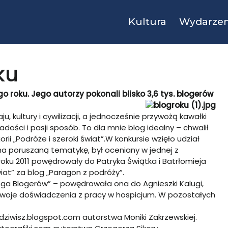
Kultura
Wydarzen
ku
 roku. Jego autorzy pokonali blisko 3,6 tys. blogerów
kultury i cywilizacji, a jednocześnie przywożą kawałki
adości i pasji sposób. To dla mnie blog idealny – chwalił
ii „Podróże i szeroki świat”.W konkursie wzięło udział
 na poruszaną tematykę, był oceniany w jednej z
 roku 2011 powędrowały do Patryka Świątka i Batrłomieja
iat” za blog „Paragon z podróży”.
loga Blogerów” – powędrowała ona do Agnieszki Kalugi,
swoje doświadczenia z pracy w hospicjum. W pozostałych
dziwisz.blogspot.com
autorstwa Moniki Zakrzewskiej.