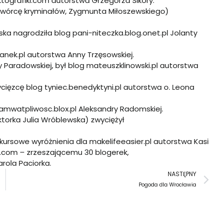
ktografiki.com
autorstwa Grzegorza Sikory.
o twórcę kryminałów, Zygmunta Miłoszewskiego)
ska nagrodziła blog
pani-niteczka.blog.onet.pl
Jolanty
anek.pl
autorstwa Anny Trzęsowskiej.
y Paradowskiej, był blog
mateuszklinowski.pl
autorstwa
ycięzcę blog
tyniec.benedyktyni.pl
autorstwa o. Leona
mwatpliwosc.blox.pl
Aleksandry Radomskiej.
torka Julia Wróblewska) zwyciężył
nkursowe wyróżnienia dla
makelifeeasier.pl
autorstwa Kasi
t.com
– zrzeszającemu 30 blogerek,
rola Paciorka.
N
NASTĘPNY
Pogoda dla Wrocławia