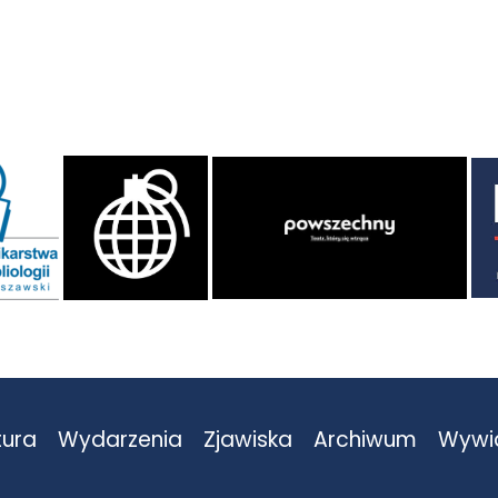
tura
Wydarzenia
Zjawiska
Archiwum
Wywi