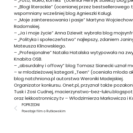
– „Foto, video, komiks” (oceniał Henryk Sawka) blog
pi
– „Blogi literackie” (ocenianej przez bestselleroweg
wspomniany wcześniej blog Agnieszki Kalugi.
– „Moje zainteresowania i pasje” Martyna Wojciechow
Radomskiej.
– „Ja i moje życie” Anna Dziewit wybrała blog
mojsynfr
– „Polityka i społeczeństwo” najlepszy, zdaniem Janin
Mateusza Klinowskiego.
– „Profesjonalne” Natalia Hatalska wytypowała na zw
Knabita OSB.
– „absurdalny i offowy” blog Tomasz Sianecki uznał
ma
– w młodzieżowej kategorii „Teen” (oceniała młoda ak
blog
natchniona.pl
autorstwa Weroniki Madejskiej.
Organizator konkursu. Onet.pl, przyznał także pozako
Tusk i Zosi Cudnej,
macierzynstwo-bez-lukru.blogspo
oraz
lekkostronniczy.tv
– Włodzimierza Markowicza i Ka
Prev
POPRZEDNI
Powstaje film o Rutkowskim