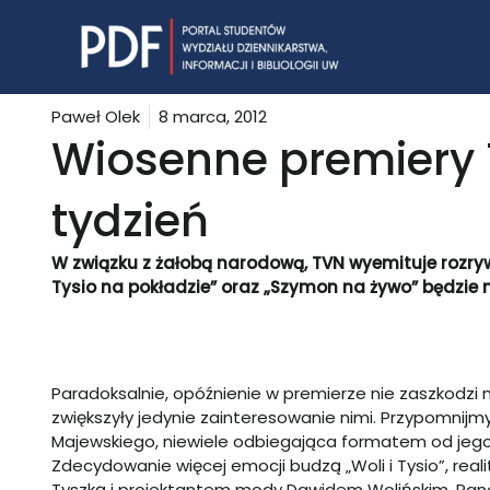
Skip
to
content
Paweł Olek
8 marca, 2012
Wiosenne premiery 
tydzień
W związku z żałobą narodową, TVN wyemituje rozrywk
Tysio na pokładzie” oraz „Szymon na żywo” będzie
Paradoksalnie, opóźnienie w premierze nie zaszkodzi
zwiększyły jedynie zainteresowanie nimi. Przypomnij
Majewskiego, niewiele odbiegająca formatem od jeg
Zdecydowanie więcej emocji budzą „Woli i Tysio”, re
Tyszką i projektantem mody Dawidem Wolińskim. Pano