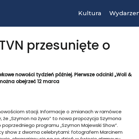
Kultura
Wydarzen
TVN przesunięte o
owe nowości tydzień później. Pierwsze odcinki „Woli &
 można obejrzeć 12 marca
 nowościom stacji. Informacje o zmianach w ramówce
my, że „Szymon na żywo” to nowa propozycja Szymona
o poprzedniego programu „Szymon Majewski Show”.
ality show z dwoma celebrytami: fotografem Marcinem
wie, obracający się na co dzień w świecie glamouru