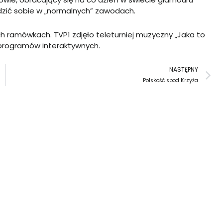
dzić sobie w „normalnych” zawodach.
h ramówkach. TVP1 zdjęło teleturniej muzyczny „Jaka to
i programów interaktywnych.
N
NASTĘPNY
Polskość spod Krzyża