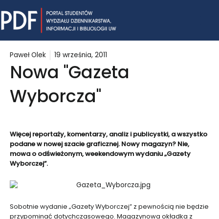
Skip
Mai
to
content
Me
Paweł Olek
19 września, 2011
Nowa "Gazeta
Wyborcza"
Więcej reportaży, komentarzy, analiz i publicystki, a wszystko
podane w nowej szacie graficznej. Nowy magazyn? Nie,
mowa o odświeżonym, weekendowym wydaniu „Gazety
Wyborczej”.
Sobotnie wydanie „Gazety Wyborczej” z pewnością nie będzie
przypominać dotychczasowego. Magazynowa okładka z