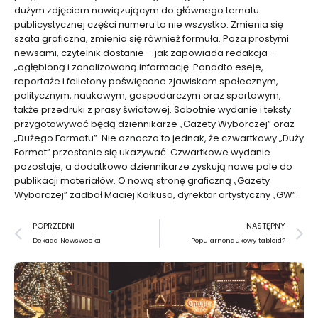
dużym zdjęciem nawiązującym do głównego tematu
publicystycznej części numeru to nie wszystko. Zmienia się
szata graficzna, zmienia się również formuła. Poza prostymi
newsami, czytelnik dostanie –
jak zapowiada redakcja
–
„ogłębioną i zanalizowaną informację. Ponadto eseje,
reportaże i felietony poświęcone zjawiskom społecznym,
politycznym, naukowym, gospodarczym oraz sportowym,
także przedruki z prasy światowej. Sobotnie wydanie i teksty
przygotowywać będą dziennikarze „Gazety Wyborczej” oraz
„Dużego Formatu”. Nie oznacza to jednak, że czwartkowy „Duży
Format” przestanie się ukazywać. Czwartkowe wydanie
pozostaje, a dodatkowo dziennikarze zyskują nowe pole do
publikacji materiałów. O nową stronę graficzną „Gazety
Wyborczej” zadbał Maciej Kałkusa, dyrektor artystyczny „GW”.
Prev
N
POPRZEDNI
NASTĘPNY
Dekada Newsweeka
Popularnonaukowy tabloid?