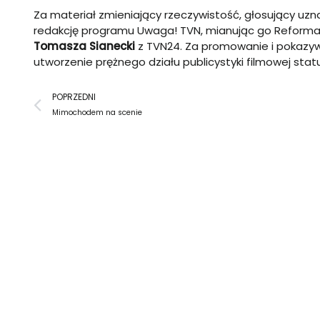
Za materiał zmieniający rzeczywistość, głosujący uznali
redakcję programu Uwaga! TVN, mianując go ReformaT
Tomasza Sianecki
z TVN24. Za promowanie i pokazywa
utworzenie prężnego działu publicystyki filmowej st
Prev
POPRZEDNI
Mimochodem na scenie