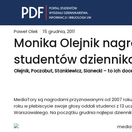
Skip
to
content
Paweł Olek
15 grudnia, 2011
Monika Olejnik nag
studentów dziennik
Olejnik, Poczobut, Stankiewicz, Sianecki – to ich d
MediaTory są nagrodami przyznawanymi od 2007 roku p
roku w plebiscycie swoje głosy oddali studenci z 13 uc
Warszawskiego. Na początku grudnia najlepsi dziennik