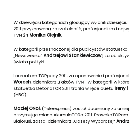
W dziewięciu kategoriach głosujący wyłonili dziesięc
2011 przyznawaną za rzetelność, profesjonalizm i naj
TVN 24
Monika Olejnik
.
W kategorii przeznaczonej dla publicystów statuetka
„Newsweeka”
Andrzejowi Stankiewiczowi
, za obiekt
świata polityki.
Laureatem TORpedy 2011, za opanowanie i profesjona
Woroch
, dziennikarz „Faktów TVN”. W kategorii, w któ
statuetka DetonaTOR 2011 trafiła w ręce duetu
Ireny i
(HBO).
Maciej Orłoś
(Teleexpress) został doceniony za umi
otrzymując miano AkumulaTORa 2011. ProwokaTORem 2
Białorusi, został dziennikarz „Gazety Wyborczej”
Andrz