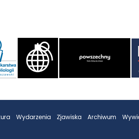
tura
Wydarzenia
Zjawiska
Archiwum
Wywi