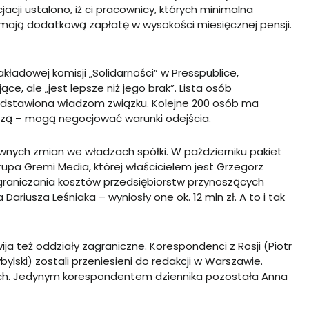
acji ustalono, iż ci pracownicy, których minimalna
ają dodatkową zapłatę w wysokości miesięcznej pensji.
adowej komisji „Solidarności” w Presspublice,
e, ale „jest lepsze niż jego brak”. Lista osób
edstawiona władzom związku. Kolejne 200 osób ma
godzą – mogą negocjować warunki odejścia.
h zmian we władzach spółki. W październiku pakiet
grupa Gremi Media, której właścicielem jest Grzegorz
i ograniczania kosztów przedsiębiorstw przynoszących
riusza Leśniaka – wyniosły one ok. 12 mln zł. A to i tak
eż oddziały zagraniczne. Korespondenci z Rosji (Piotr
lski) zostali przeniesieni do redakcji w Warszawie.
ych. Jedynym korespondentem dziennika pozostała Anna