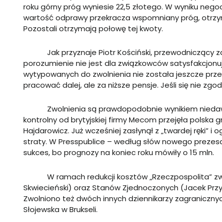
roku górny próg wyniesie 22,5 złotego. W wyniku negocj
wartość odprawy przekracza wspomniany próg, otrzym
Pozostali otrzymają połowę tej kwoty.
Jak przyznaje Piotr Kościński, przewodniczący zakł
porozumienie nie jest dla związkowców satysfakcjonując
wytypowanych do zwolnienia nie została jeszcze prz
pracować dalej, ale za niższe pensje. Jeśli się nie z
Zwolnienia są prawdopodobnie wynikiem niedawnyc
kontrolny od brytyjskiej firmy Mecom przejęła polska 
Hajdarowicz. Już wcześniej zasłynął z „twardej ręki” 
straty. W Presspublice – według słów nowego prezesa Da
sukces, bo prognozy na koniec roku mówiły o 15 mln.
W ramach redukcji kosztów „Rzeczpospolita” zwija t
Skwiecieński) oraz Stanów Zjednoczonych (Jacek Przyby
Zwolniono też dwóch innych dziennikarzy zagraniczn
Słojewska w Brukseli.