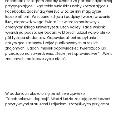
Facebook i Instagram zostały uznane za portale najbardziej
przygnębiające. Skąd takie wnioski? Osoby korzystające z
Facebooka, zaczynają wierzyć w to, że inni mają życie
lepsze niż oni. „Wrzucane zdjęcia i podpisy tworzą wrażenie
iluzji, nieprawdziwego świata” – twierdzą naukowcy z
amerykańskiego uniwersytetu
Utah Valley. Takie wnioski
wysnuli na podstawie badań, w których udział wzięło blisko
pół tysiąca studentów. Odpowiadali oni na pytania
dotyczące statusów i zdjęć publikowanych przez ich
znajomych. Badani musieli odpowiedzieć twierdząco lub
przecząco na stwierdzenia: „Życie jest sprawiedliwe” i „Wielu
znajomych ma lepsze życie niż ja”.
W badaniach okazało się, że istnieje zjawisko
“facebookowej depresji”. Młodzi ludzie zostają przytłoczeni
pozytywnymi statusami i zdjęciami szczęśliwych przyjaciół.