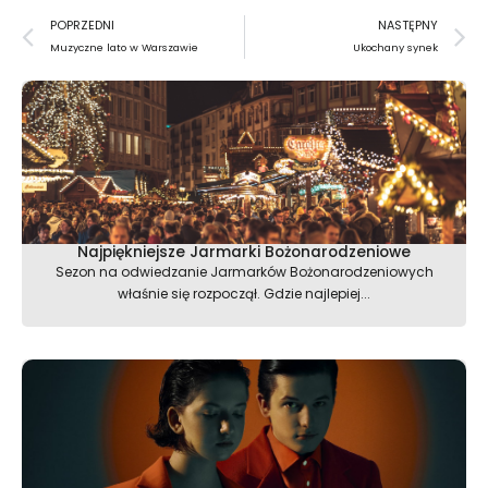
Prev
N
POPRZEDNI
NASTĘPNY
Muzyczne lato w Warszawie
Ukochany synek
Najpiękniejsze Jarmarki Bożonarodzeniowe
Sezon na odwiedzanie Jarmarków Bożonarodzeniowych
właśnie się rozpoczął. Gdzie najlepiej...