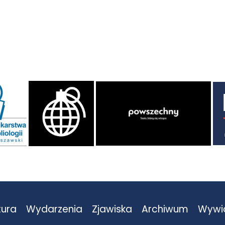
tura
Wydarzenia
Zjawiska
Archiwum
Wywi