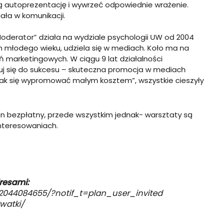
ją autoprezentację i wywrzeć odpowiednie wrażenie.
ała w komunikacji.
oderator” działa na wydziale psychologii UW od 2004
ich młodego wieku, udziela się w mediach. Koło ma na
ń marketingowych. W ciągu 9 lat działalności
guj się do sukcesu – skuteczna promocja w mediach
jak się wypromować małym kosztem”, wszystkie cieszyły
on bezpłatny, przede wszystkim jednak- warsztaty są
interesowaniach.
dresami:
044084655/?notif_t=plan_user_invited
watki/