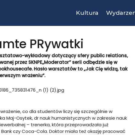
Kultura
Wydarzen
tamte PRywatki
sztatowo-wykładowy dotyczący sfery public relations,
owanej przez SKNPE„Moderator” serii odbędzie się w
Bookhousecafe. Hasło warsztatów to „Jak Cię widzą, tak
pierwszym wrażeniu”.
rażenie, co dla studentów liczy się szczególnie w
a Maj-Osytek, dr nauk humanistycznych w zakresie nauk
iewerbalnej – trenerka, która przeprowadzała już
In Bank czy Coca-Cola. Doktor miała też okazję pracować