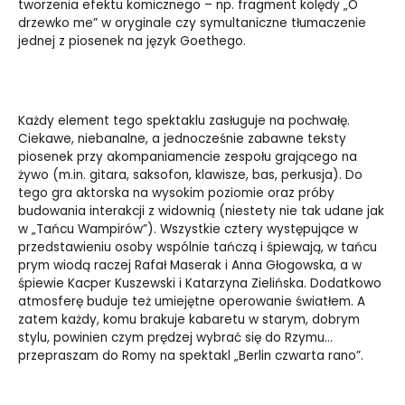
tworzenia efektu komicznego – np. fragment kolędy „O
drzewko me” w oryginale czy symultaniczne tłumaczenie
jednej z piosenek na język Goethego.
Każdy element tego spektaklu zasługuje na pochwałę.
Ciekawe, niebanalne, a jednocześnie zabawne teksty
piosenek przy akompaniamencie zespołu grającego na
żywo (m.in. gitara, saksofon, klawisze, bas, perkusja). Do
tego gra aktorska na wysokim poziomie oraz próby
budowania interakcji z widownią (niestety nie tak udane jak
w „Tańcu Wampirów”). Wszystkie cztery występujące w
przedstawieniu osoby wspólnie tańczą i śpiewają, w tańcu
prym wiodą raczej Rafał Maserak i Anna Głogowska, a w
śpiewie Kacper Kuszewski i Katarzyna Zielińska. Dodatkowo
atmosferę buduje też umiejętne operowanie światłem. A
zatem każdy, komu brakuje kabaretu w starym, dobrym
stylu, powinien czym prędzej wybrać się do Rzymu…
przepraszam do Romy na spektakl „Berlin czwarta rano”.