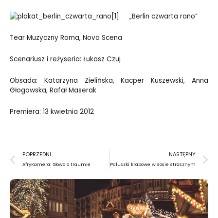
„Berlin czwarta rano”
Tear Muzyczny Roma, Nova Scena
Scenariusz i reżyseria: Łukasz Czuj
Obsada: Katarzyna Zielińska, Kacper Kuszewski, Anna
Głogowska, Rafał Maserak
Premiera: 13 kwietnia 2012
Prev
N
POPRZEDNI
NASTĘPNY
AfryKamera: Słowo o traumie
Paluszki krabowe w sosie strasznym