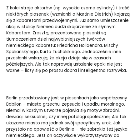
Z kolei stroje aktorów (np. wysokie czarne cylindry) i treść
niektórych piosenek (wzmianki o Martinie Dietrich) kojarzą
się z kabaretami przedwojennymi. Już samo umieszczenie
akcji w stolicy Niemiec budzi skojarzenie ze słynnym
Kabaretem. Zresztą, prezentowane piosenki są
tłumaczeniem dzieł najwybitniejszych twórców
niemieckiego kabaretu: Friedricha Hollaendra, Mischy
Spoliansky’ego, Kurta Tucholskiego. Jednocześnie inne
przesłanki wskazują, że akcja dzieje się w czasach
późniejszych. Ale tak naprawdę ustalenie epoki nie jest
ważne – liczy się po prostu dobra i inteligentna rozrywka.
Berlin przedstawiony jest w piosenkach jako współczesny
Babilon – miasto grzechu, zepsucia i upadku moralnego.
Niemal w każdym utworze pojawia się motyw zbrodni,
dewiacji seksualnej, czy innej patologi społecznej. Ale tak
ukazane miasto ma jednak swój specyficzny urok. Jak
przystało na opowieść o Berlinie – nie zabrakło też języka
niemieckiego. Jest on oczywiście wykorzystywany do