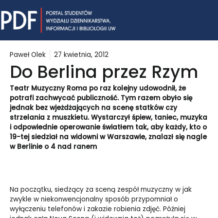
Skip
Mai
to
content
Me
Paweł Olek
27 kwietnia, 2012
Do Berlina przez Rzym
Teatr Muzyczny Roma po raz kolejny udowodnił, że
potrafi zachwycać publiczność. Tym razem obyło się
jednak bez wjeżdżających na scenę statków czy
strzelania z muszkietu. Wystarczył śpiew, taniec, muz
yka
i odpowiednie operowanie światłem tak, aby każdy, kto o
19-tej siedział na w
idowni w Warszawie
, znalazł się nagle
w Berlinie o 4 nad ranem
Na początku, siedzący za sceną zespół muzyczny w jak
zwykle w niekonwencjonalny sposób przypomniał o
wyłączeniu telefonów i zakazie robienia zdjęć. Później