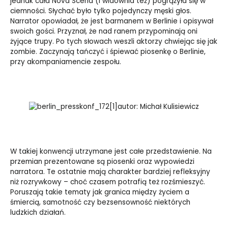
jednak cała Nova Scena (i widownia też) pogrążyła się w
ciemności. Słychać było tylko pojedynczy męski głos.
Narrator opowiadał, że jest barmanem w Berlinie i opisywał
swoich gości. Przyznał, że nad ranem przypominają oni
żyjące trupy. Po tych słowach weszli aktorzy chwiejąc się jak
zombie. Zaczynają tańczyć i śpiewać piosenkę o Berlinie,
przy akompaniamencie zespołu.
autor: Michał Kulisiewicz
W takiej konwencji utrzymane jest całe przedstawienie. Na
przemian prezentowane są piosenki oraz wypowiedzi
narratora. Te ostatnie mają charakter bardziej refleksyjny
niż rozrywkowy – choć czasem potrafią też rozśmieszyć.
Poruszają takie tematy jak granica między życiem a
śmiercią, samotność czy bezsensowność niektórych
ludzkich działań.