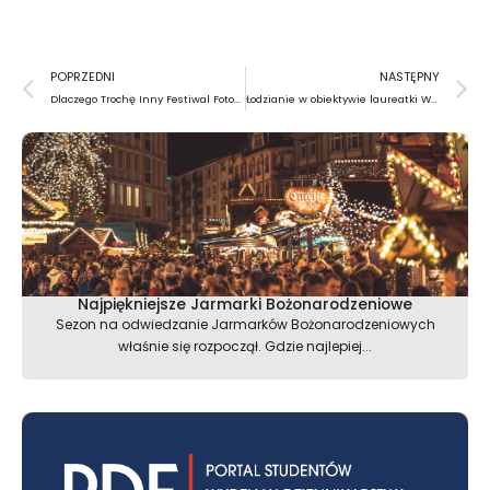
Prev
N
POPRZEDNI
NASTĘPNY
Dlaczego Trochę Inny Festiwal Fotografii?
Łodzianie w obiektywie laureatki World Press Photo
Najpiękniejsze Jarmarki Bożonarodzeniowe
Sezon na odwiedzanie Jarmarków Bożonarodzeniowych
właśnie się rozpoczął. Gdzie najlepiej...