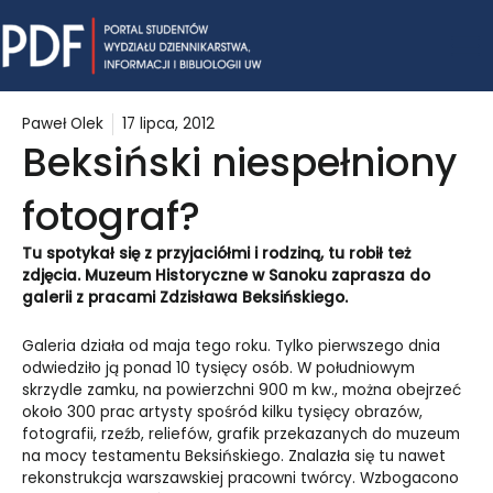
Skip
Mai
to
content
Me
Paweł Olek
17 lipca, 2012
Beksiński niespełniony
fotograf?
Tu spotykał się z przyjaciółmi i rodziną, tu robił też
zdjęcia. Muzeum Historyczne w Sanoku zaprasza do
galerii z pracami Zdzisława Beksińskiego.
Galeria działa od maja tego roku. Tylko pierwszego dnia
odwiedziło ją ponad 10 tysięcy osób. W południowym
skrzydle zamku, na powierzchni 900 m kw., można obejrzeć
około 300 prac artysty spośród kilku tysięcy obrazów,
fotografii, rzeźb, reliefów, grafik przekazanych do muzeum
na mocy testamentu Beksińskiego. Znalazła się tu nawet
rekonstrukcja warszawskiej pracowni twórcy. Wzbogacono