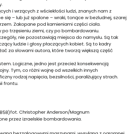
.
ych i wrzących z wściekłości ludzi, znanych nam z
ce się – lub już spalone – wraki, tonące w bezludnej, szarej
rzem. Zakopane pod kamieniami części ciała.
y po trzęsieniu ziemi, czy po bombardowaniu.
czegóły, nie pozostawiają miejsca do namysłu. Są tak
czący ludzie i głosy płaczących kobiet. Są to kadry
ążać za słowami autora, które tworzą większą część
stem. Logiczne, jedno jest przecież konsekwencją
jny. Tym, co różni wojnę od wszelkich innych
iczny rodzaj napięcia, bezsilności, paraliżujący strach.
i frontu.
fot. Christopher Anderson/Magnum
czone przez izraelskie bombardowania.
ierowana bezzałogowymi maszynami, wysyłana z ogromnej