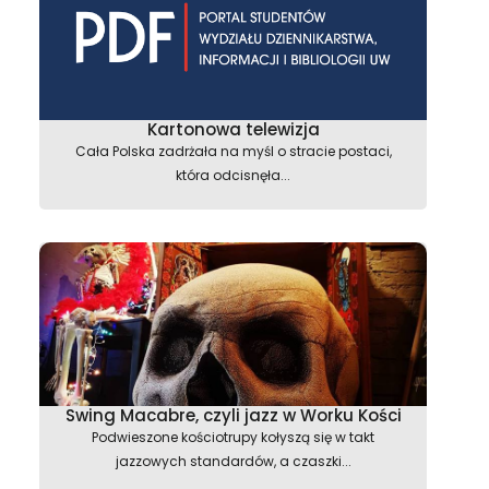
Kartonowa telewizja
Cała Polska zadrżała na myśl o stracie postaci,
która odcisnęła...
Swing Macabre, czyli jazz w Worku Kości
Podwieszone kościotrupy kołyszą się w takt
jazzowych standardów, a czaszki...