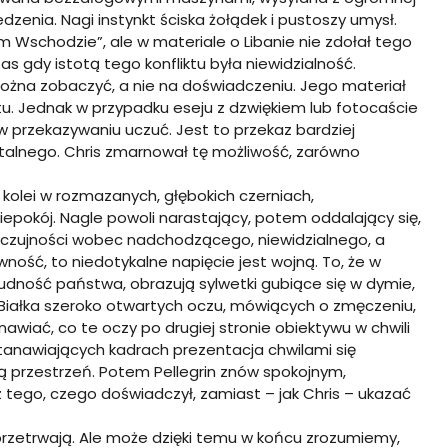
zenia. Nagi instynkt ściska żołądek i pustoszy umysł.
im Wschodzie”, ale w materiale o Libanie nie zdołał tego
s gdy istotą tego konfliktu była niewidzialność.
żna zobaczyć, a nie na doświadczeniu. Jego materiał
tu. Jednak w przypadku eseju z dzwiękiem lub fotocaście
 przekazywaniu uczuć. Jest to przekaz bardziej
talnego. Chris zmarnował tę możliwość, zarówno
kolei w rozmazanych, głębokich czerniach,
pokój. Nagle powoli narastający, potem oddalający się,
 czujności wobec nadchodzącego, niewidzialnego, a
ość, to niedotykalne napięcie jest wojną. To, że w
 ludność państwa, obrazują sylwetki gubiące się w dymie,
. Białka szeroko otwartych oczu, mówiących o zmęczeniu,
anawiać, co te oczy po drugiej stronie obiektywu w chwili
astanawiających kadrach prezentacja chwilami się
ą przestrzeń. Potem Pellegrin znów spokojnym,
 tego, czego doświadczył, zamiast – jak Chris – ukazać
 przetrwają. Ale może dzięki temu w końcu zrozumiemy,