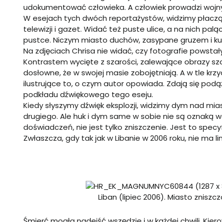
udokumentować człowieka. A człowiek prowadzi wojny
W esejach tych dwóch reportażystów, widzimy płacząc
telewizji i gazet. Widać też puste ulice, a na nich palą
pustce. Niczym miasto duchów, zasypane gruzem i ku
Na zdjęciach Chrisa nie widać, czy fotografie powstał
Kontrastem wycięte z szarości, zalewające obrazy sz
dosłowne, że w swojej masie zobojętniają. A w tle krzy
ilustrujące to, o czym autor opowiada. Zdają się pod
podkładu dźwiękowego tego eseju.
Kiedy słyszymy dźwięk eksplozji, widzimy dym nad mia
drugiego. Ale huk i dym same w sobie nie są oznaką wo
doświadczeń, nie jest tylko zniszczenie. Jest to specyf
Zwłaszcza, gdy tak jak w Libanie w 2006 roku, nie ma lini
Liban (lipiec 2006). Miasto znisz
Śmierć mogła nadejść wszędzie i w każdej chwili. K