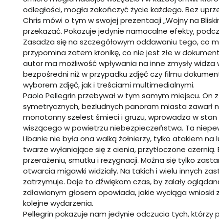
odległości, mogła zakończyć życie każdego. Bez uprzed
Chris mówi o tym w swojej prezentacji „Wojny na Blisk
przekazać. Pokazuje jedynie namacalne efekty, podcza
Zasadza się na szczegółowym oddawaniu tego, co mo
przypomina zatem kronikę, co nie jest złe w dokumen
autor ma możliwość wpływania na inne zmysły widza w
bezpośredni niż w przypadku zdjęć czy filmu dokumen
wyborem zdjęć, jak i treściami multimedialnymi.
Paolo Pellegrin przebywał w tym samym miejscu. On z 
symetrycznych, bezludnych panoram miasta zawarł nie
monotonny szelest śmieci i gruzu, wprowadza w stan
wiszącego w powietrzu niebezpieczeństwa. Ta niepewn
Libanie nie była ona walką żołnierzy, tylko atakiem na
twarze wyłaniające się z cienia, przytłoczone czernią
przerażeniu, smutku i rezygnacji. Można się tylko zast
otwarcia migawki widziały. Na takich i wielu innych z
zatrzymuje. Daje to dźwiękom czas, by zalały oglądan
zdławionym głosem opowiada, jakie wyciąga wnioski z
kolejne wydarzenia.
Pellegrin pokazuje nam jedynie odczucia tych, którzy