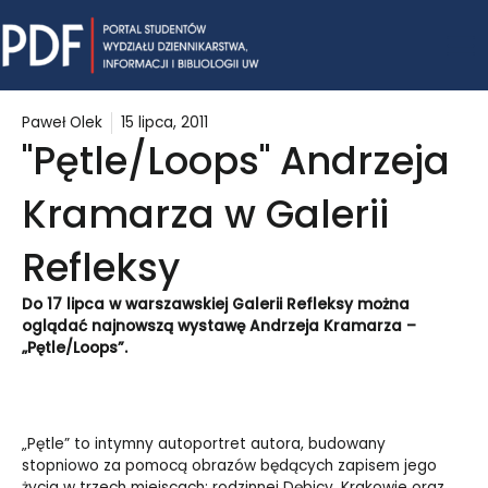
Skip
Mai
to
content
Me
Paweł Olek
15 lipca, 2011
"Pętle/Loops" Andrzeja
Kramarza w Galerii
Refleksy
Do 17 lipca w warszawskiej Galerii Refleksy można
oglądać najnowszą wystawę Andrzeja Kramarza –
„Pętle/Loops”.
„Pętle” to intymny autoportret autora, budowany
stopniowo za pomocą obrazów będących zapisem jego
życia w trzech miejscach: rodzinnej Dębicy, Krakowie oraz