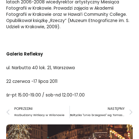
latach 2006-2008 wicedyrektor artystyczny Miesiąca
Fotografii w Krakowie. Prowadzi zajęcia w Akademii
Fotografii w Krakowie oraz w Hawai’i Community College.
Opublikował książkę „Rzeczy” (Muzeum Etnograficzne im. S.
Udzieli w Krakowie, 2009).
Galeria Refleksy
ul. Narbutta 40 lok. 21, Warszawa
22 czerwca -17 lipca 2011
śr-pt 15.00-19.00 / sob-nd 12.00-17.00
Prev
N
POPRZEDNI
NASTĘPNY
Rozbudzony Witkacy w Wilanowie
Bałtycka "Linia brzegowa" wg Tomasza Lazara