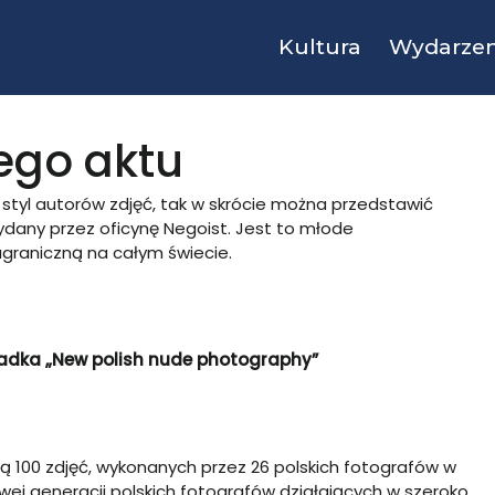
Kultura
Wydarzen
ego aktu
y styl autorów zdjęć, tak w skrócie można przedstawić
dany przez oficynę Negoist. Jest to młode
graniczną na całym świecie.
adka „New polish nude photography”
ą 100 zdjęć, wykonanych przez 26 polskich fotografów w
owej generacji polskich fotografów działających w szeroko