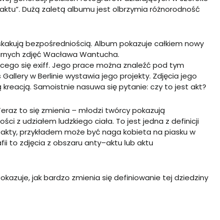
aktu”. Dużą zaletą albumu jest olbrzymia różnorodność
zaskakują bezpośredniością. Album pokazuje całkiem nowy
pularnych zdjęć Wacława Wantucha.
jącego się exiff. Jego prace można znaleźć pod tym
allery w Berlinie wystawia jego projekty. Zdjęcia jego
reacją. Samoistnie nasuwa się pytanie: czy to jest akt?
Teraz to się zmienia – młodzi twórcy pokazują
ści z udziałem ludzkiego ciała. To jest jedna z definicji
 akty, przykładem może być naga kobieta na piasku w
fii to zdjęcia z obszaru anty–aktu lub aktu
okazuje, jak bardzo zmienia się definiowanie tej dziedziny