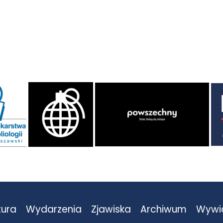
tura
Wydarzenia
Zjawiska
Archiwum
Wywi