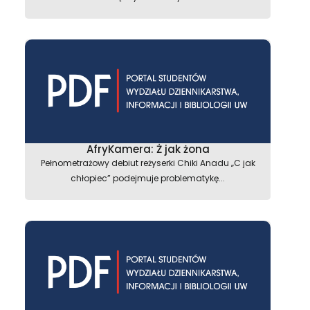
astępny
AfryKamera: Ż jak żona
Pełnometrażowy debiut reżyserki Chiki Anadu „C jak
chłopiec” podejmuje problematykę...