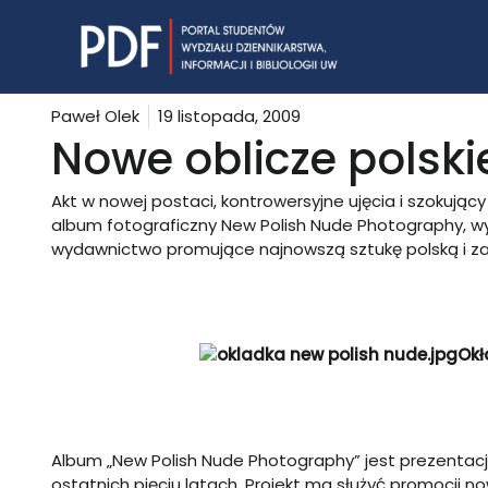
Skip
to
content
Paweł Olek
19 listopada, 2009
Nowe oblicze polski
Akt w nowej postaci, kontrowersyjne ujęcia i szokując
album fotograficzny New Polish Nude Photography, wy
wydawnictwo promujące najnowszą sztukę polską i za
Okł
Album „New Polish Nude Photography” jest prezentacj
ostatnich pięciu latach. Projekt ma służyć promocji n