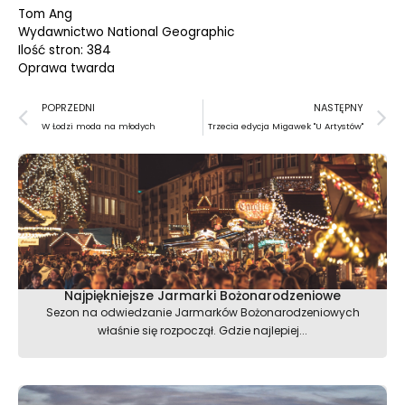
Tom Ang
Wydawnictwo National Geographic
Ilość stron: 384
Oprawa twarda
Prev
N
POPRZEDNI
NASTĘPNY
W Łodzi moda na młodych
Trzecia edycja Migawek "U Artystów"
Najpiękniejsze Jarmarki Bożonarodzeniowe
Sezon na odwiedzanie Jarmarków Bożonarodzeniowych
właśnie się rozpoczął. Gdzie najlepiej...